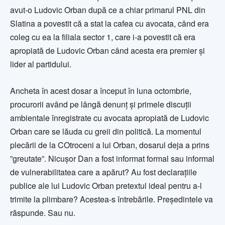
avut-o Ludovic Orban după ce a chiar primarul PNL din
Slatina a povestit că a stat la cafea cu avocata, când era
coleg cu ea la filiala sector 1, care i-a povestit că era
apropiată de Ludovic Orban când acesta era premier și
lider al partidului.
Ancheta în acest dosar a început în luna octombrie,
procurorii având pe lângă denunț și primele discuții
ambientale înregistrate cu avocata apropiată de Ludovic
Orban care se lăuda cu greii din politică. La momentul
plecării de la COtroceni a lui Orban, dosarul deja a prins
”greutate”. Nicușor Dan a fost informat formal sau informal
de vulnerabilitatea care a apărut? Au fost declarațiile
publice ale lui Ludovic Orban pretextul ideal pentru a-l
trimite la plimbare? Acestea-s întrebările. Președintele va
răspunde. Sau nu.