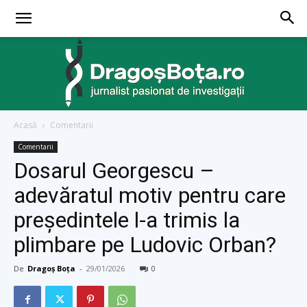
Acasă
Comentarii
dragosbota.ro
Comentarii
Dosarul Georgescu –
adevăratul motiv pentru care
președintele l-a trimis la
plimbare pe Ludovic Orban?
De
Dragoș Boța
-
29/01/2026
0