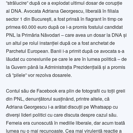
”strălucire” după ce a explodat ultimul dosar de corupție
al DNA. Avocata Adriana Georgescu, liberală în filiala
sector 1 din București, a fost prinsă în flagrant în timp ce
primea 60.000 euro după ce i-a promis fostului candidat
PNL la Primăria Năvodari – care avea un dosar la DNA și
un altul pe rolul instanției după ce a fost anchetat de
Parchetul European. Banii i-a primit după ce avocata s-a
lăudat cu conexiunile pe care le are în lumea politică – de
la Guvern până la Administrația Prezidențială și a promis
că ”pilele” vor rezolva dosarele.
Contul său de Facebook era plin de fotografii cu toții greii
din PNL, denunțătorul susținând, printre altele, că
Adriana Georgescu i-a arătat discuții pe Whatsapp cu
diverși lideri politici cu care discuta despre cazul său.
Femeia era cunoscută în mediile liberale, dar acum toată
lumea nu o mai recunoaște. Cea mai virulentă reacție a