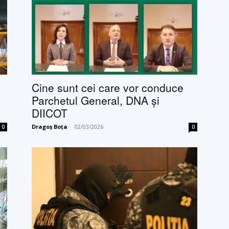
Cine sunt cei care vor conduce
Parchetul General, DNA și
DIICOT
Dragoș Boța
-
02/03/2026
0
0