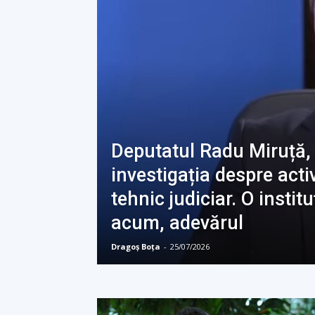
Deputatul Radu Miruță,
investigația despre acti
tehnic judiciar. O instit
acum, adevărul
Dragoș Boța
-
25/07/2026