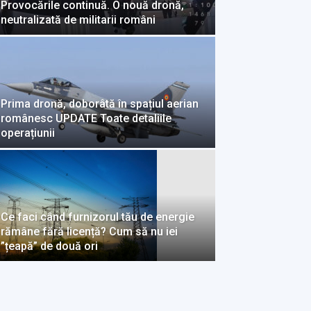
Provocările continuă. O nouă dronă,
neutralizată de militarii români
Prima dronă, doborâtă în spațiul aerian
românesc UPDATE Toate detaliile
operațiunii
Ce faci când furnizorul tău de energie
rămâne fără licență? Cum să nu iei
”țeapă” de două ori