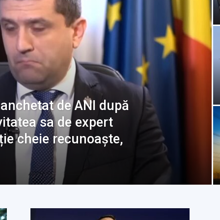
 anchetat de ANI după
vitatea sa de expert
uție cheie recunoaște,