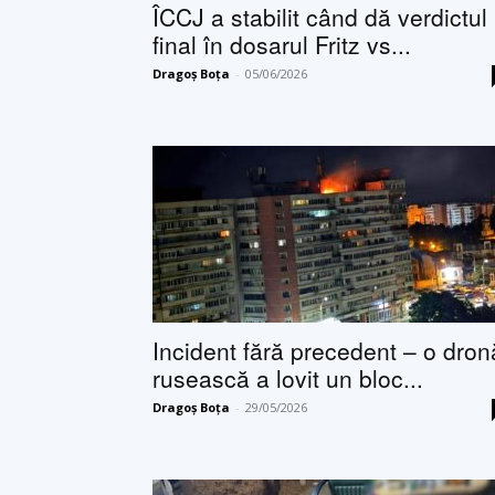
ÎCCJ a stabilit când dă verdictul
final în dosarul Fritz vs...
Dragoș Boța
-
05/06/2026
Incident fără precedent – o dron
rusească a lovit un bloc...
Dragoș Boța
-
29/05/2026