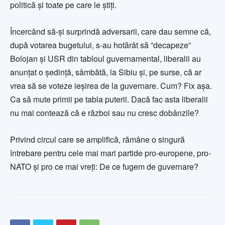
politică și toate pe care le știți.
Încercând să-și surprindă adversarii, care dau semne că,
după votarea bugetului, s-au hotărât să ”decapeze”
Bolojan și USR din tabloul guvernamental, liberalii au
anunțat o ședință, sâmbătă, la Sibiu și, pe surse, că ar
vrea să se voteze ieșirea de la guvernare. Cum? Fix așa.
Ca să mute primii pe tabla puterii. Dacă fac asta liberalii
nu mai contează că e război sau nu cresc dobânzile?
Privind circul care se amplifică, rămâne o singură
întrebare pentru cele mai mari partide pro-europene, pro-
NATO și pro ce mai vreți: De ce fugem de guvernare?