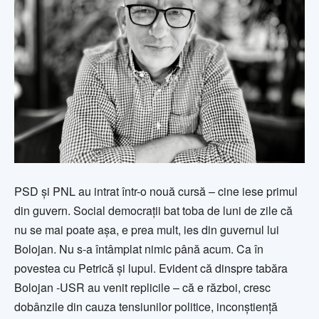
PSD și PNL au intrat într-o nouă cursă – cine iese primul
din guvern. Social democrații bat toba de luni de zile că
nu se mai poate așa, e prea mult, ies din guvernul lui
Bolojan. Nu s-a întâmplat nimic până acum. Ca în
povestea cu Petrică și lupul. Evident că dinspre tabăra
Bolojan -USR au venit replicile – că e război, cresc
dobânzile din cauza tensiunilor politice, inconștiență