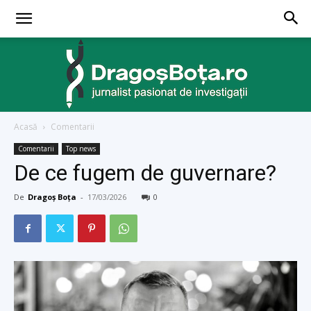
Acasă
Comentarii
dragosbota.ro
Comentarii
Top news
De ce fugem de guvernare?
De
Dragoș Boța
-
17/03/2026
0