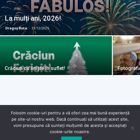
La mulți ani, 2026!
Dragoș Boța
-
31/12/2025
Crăciun cu liniște în suflet!
Fotografia
Folosim cookie-uri pentru a vă oferi cea mai bună experiență
pe site-ul nostru web. Dacă continuați să utilizați acest site,
© Copyright - 2025 Dragoș Boța
vom presupune că sunteți mulțumit de acesta și acceptați
cookie-urile noastre.