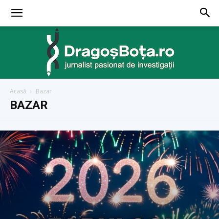
Acasă
Bazar
dragosbota.ro
BAZAR