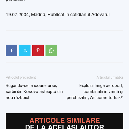
19.07.2004, Madrid, Publicat în cotidianul Adevărul
Articolul precedent
Articolul următor
Rugându-se la icoane arse,
Explozii lângă aeroport,
sârbii din Kosovo așteaptă din
combinaţii în vamă şi
nou războiul
percheziţii: „Welcome to Irak!“
ARTICOLE SIMILARE
DE LA ACELAȘI AUTOR