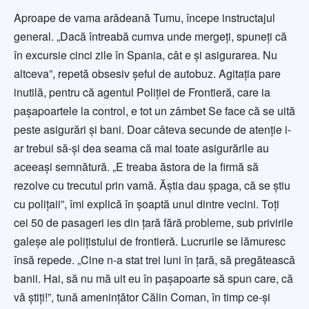
Aproape de vama arădeană Tumu, începe instructajul
general. „Dacă întreabă cumva unde mergeţi, spuneţi că
în excursie cinci zile în Spania, cât e şi asigurarea. Nu
altceva”, repetă obsesiv şeful de autobuz. Agitaţia pare
inutilă, pentru că agentul Poliţiei de Frontieră, care ia
paşapoartele la control, e tot un zâmbet Se face că se uită
peste asigurări şi bani. Doar câteva secunde de atenţie i-
ar trebui să-şi dea seama că mai toate asigurările au
aceeaşi semnătură. „E treaba ăstora de la firmă să
rezolve cu trecutul prin vamă. Ăştia dau șpaga, că se ştiu
cu poliţaii”, îmi explică în şoaptă unul dintre vecini. Toţi
cei 50 de pasageri ies din ţară fără probleme, sub privirile
galeşe ale poliţistului de frontieră. Lucrurile se lămuresc
însă repede. „Cine n-a stat trei luni în ţară, să pregătească
banii. Hai, să nu mă uit eu în paşapoarte să spun care, că
vă ştiţi!”, tună ameninţător Călin Coman, în timp ce-şi