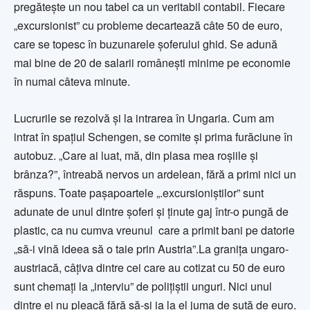
pregăteşte un nou tabel ca un veritabil contabil. Fiecare
„excursionist” cu probleme decartează câte 50 de euro,
care se topesc în buzunarele şoferului ghid. Se adună
mai bine de 20 de salarii româneşti minime pe economie
în numai câteva minute.
Lucrurile se rezolvă şi la intrarea în Ungaria. Cum am
intrat în spaţiul Schengen, se comite şi prima furăciune în
autobuz. „Care ai luat, mă, din plasa mea roşiile şi
brânza?”, întreabă nervos un ardelean, fără a primi nici un
răspuns. Toate paşapoartele „.excursioniştilor” sunt
adunate de unul dintre şoferi şi ţinute gaj într-o pungă de
plastic, ca nu cumva vreunul care a primit bani pe datorie
„să-i vină ideea să o taie prin Austria”.La graniţa ungaro-
austriacă, câţiva dintre cei care au cotizat cu 50 de euro
sunt chemaţi la „interviu” de poliţiştii unguri. Nici unul
dintre ei nu pleacă fără să-şi ia la el juma de sută de euro.