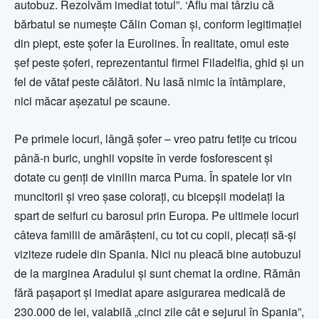
autobuz. Rezolvăm imediat totul”. ‘Aflu mai târziu că
bărbatul se numeşte Călin Coman şi, conform legitimaţiei
din piept, este şofer la Eurolines. În realitate, omul este
şef peste şoferi, reprezentantul firmei Filadelfia, ghid şi un
fel de vătaf peste călători. Nu lasă nimic la întâmplare,
nici măcar aşezatul pe scaune.
Pe primele locuri, lângă şofer – vreo patru fetiţe cu tricou
până-n buric, unghii vopsite în verde fosforescent şi
dotate cu genţi de vinilin marca Puma. În spatele lor vin
muncitorii şi vreo şase coloraţi, cu bicepşii modelaţi la
spart de seifuri cu barosul prin Europa. Pe ultimele locuri
câteva familii de amărăşteni, cu tot cu copii, plecaţi să-şi
viziteze rudele din Spania. Nici nu pleacă bine autobuzul
de la marginea Aradului şi sunt chemat la ordine. Rămân
fără paşaport şi imediat apare asigurarea medicală de
230.000 de lei, valabilă „cinci zile cât e sejurul în Spania”,