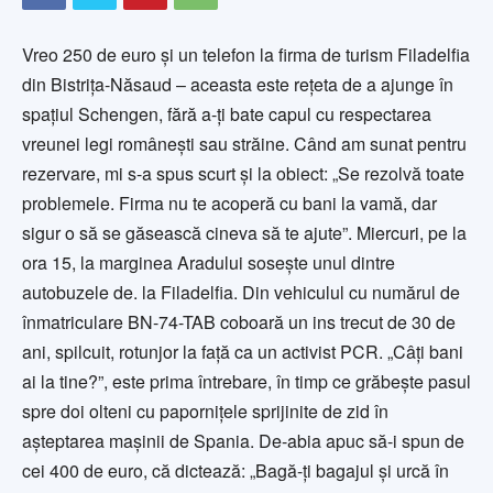
Vreo 250 de euro şi un telefon la firma de turism Filadelfia
din Bistriţa-Năsaud – aceasta este reţeta de a ajunge în
spaţiul Schengen, fără a-ţi bate capul cu respectarea
vreunei legi româneşti sau străine. Când am sunat pentru
rezervare, mi s-a spus scurt şi la obiect: „Se rezolvă toate
problemele. Firma nu te acoperă cu bani la vamă, dar
sigur o să se găsească cineva să te ajute”. Miercuri, pe la
ora 15, la marginea Aradului soseşte unul dintre
autobuzele de. la Filadelfia. Din vehiculul cu numărul de
înmatriculare BN-74-TAB coboară un ins trecut de 30 de
ani, spilcuit, rotunjor la faţă ca un activist PCR. „Câţi bani
ai la tine?”, este prima întrebare, în timp ce grăbeşte pasul
spre doi olteni cu paporniţele sprijinite de zid în
aşteptarea maşinii de Spania. De-abia apuc să-i spun de
cei 400 de euro, că dictează: „Bagă-ţi bagajul şi urcă în