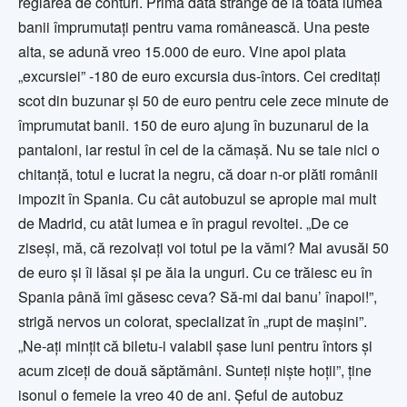
reglarea de conturi. Prima dată strânge de la toată lumea
banii împrumutaţi pentru vama românească. Una peste
alta, se adună vreo 15.000 de euro. Vine apoi plata
„excursiei” -180 de euro excursia dus-întors. Cei creditaţi
scot din buzunar şi 50 de euro pentru cele zece minute de
împrumutat banii. 150 de euro ajung în buzunarul de la
pantaloni, iar restul în cel de la cămaşă. Nu se taie nici o
chitanţă, totul e lucrat la negru, că doar n-or plăti românii
impozit în Spania. Cu cât autobuzul se apropie mai mult
de Madrid, cu atât lumea e în pragul revoltei. „De ce
ziseşi, mă, că rezolvaţi voi totul pe la vămi? Mai avusăi 50
de euro şi îi lăsai şi pe ăia la unguri. Cu ce trăiesc eu în
Spania până îmi găsesc ceva? Să-mi dai banu’ înapoi!”,
strigă nervos un colorat, specializat în „rupt de maşini”.
„Ne-aţi minţit că biletu-i valabil şase luni pentru întors şi
acum ziceţi de două săptămâni. Sunteţi nişte hoţii”, ţine
isonul o femeie la vreo 40 de ani. Şeful de autobuz