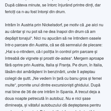
După câteva minute, se întorc înjurând printre dinţi, dar
fericiţi ca n-au fost întorşi din drum.
Intrăm în Austria prin Nickelsdorf, pe motiv că „pe aici nu
au cântar şi nu pot să ne dea înapoi din drum că am
depăşit tonajul”. Nici nu apucăm să ne întindem oasele
într-o parcare din Austria, că se dă semnalul de plecare:
„Hai s-o-ntindem, că-i poliţia în control prin parcare şi
întreabă de vignete şi prostii de-astea“. Mergem aproape
fără oprire prin Austria, Italia şi Franţa. Pe drum, în Italia,
lăsăm doi amărăşteni în benzinării, unde îi aşteptau
colegii de şutit. „Ne vedem în ţară cu banu gros şi femei
multe”, promite unul dintre excursionişti ghidului. După
mai bine de 36 de ore intrăm în Spania. A trecut deja a
doua noapte petrecută în autobuz. Nu e nici şase
dimineaţa, şi vătaful autobuzului dă deşteptarea pentru