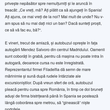
priveşte nepăsător spre nemulţumiţi şi le aruncă în
treacăt: „Ce vreţi, mă? Aţi plătit ca să ajungeţi în Spania!
Aţi ajuns, ce mai vreţi de la noi? Mai mult de unde? Nu v-
am spus să nu mai daţi nici un ban? Dacă sunteţi proşti,
ce să vă fac eu, bă?“.
E vineri, trecut de amiază, și autobuzul oprește în fața
autogării Mendez Salvoro din centrul Madridului. Oamenii
sunt coborâți în grabă, pentru că mașina nu poate intra în
autogară, deoarece cursa nu este înregistrată.
Reprezentantul firmei Filadelfia dă semn de mare
mărinimie și sună după rudele întârziate ale
excursioniștilor. După vreun sfert de oră, autobuzul
pleacă pentru cursa spre România, în timp ce doi bruneți
aduși de firma bistrițeană până în Spania se postează
lângă coborârea spre metrou, să ”ginească” niște
portofele.