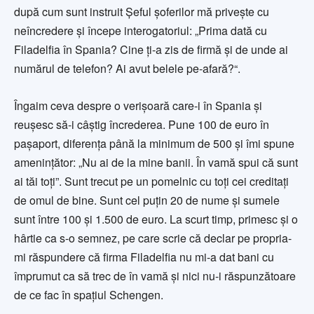
după cum sunt instruit Şeful şoferilor mă priveşte cu
neîncredere şi începe interogatoriul: „Prima dată cu
Filadelfia în Spania? Cine ţi-a zis de firmă şi de unde ai
numărul de telefon? Ai avut belele pe-afară?“.
Îngaim ceva despre o verişoară care-i în Spania şi
reuşesc să-i câştig încrederea. Pune 100 de euro în
paşaport, diferenţa până la minimum de 500 şi îmi spune
ameninţător: „Nu ai de la mine banii. În vamă spui că sunt
ai tăi toţi”. Sunt trecut pe un pomelnic cu toţi cei creditaţi
de omul de bine. Sunt cel puţin 20 de nume şi sumele
sunt între 100 şi 1.500 de euro. La scurt timp, primesc şi o
hârtie ca s-o semnez, pe care scrie că declar pe propria-
mi răspun­dere că firma Filadelfia nu mi-a dat bani cu
împrumut ca să trec de în vamă şi nici nu-i răspunzătoare
de ce fac în spaţiul Schengen.