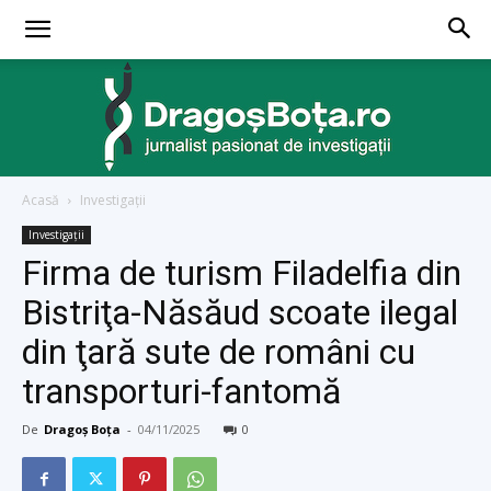
Acasă
Investigaţii
dragosbota.ro
Investigaţii
Firma de turism Filadelfia din
Bistriţa-Năsăud scoate ilegal
din ţară sute de români cu
transporturi-fantomă
De
Dragoș Boța
-
04/11/2025
0