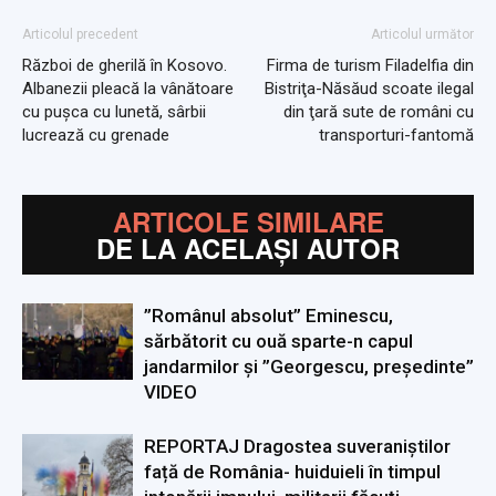
Articolul precedent
Articolul următor
Război de gherilă în Kosovo.
Firma de turism Filadelfia din
Albanezii pleacă la vânătoare
Bistriţa-Năsăud scoate ilegal
cu puşca cu lunetă, sârbii
din ţară sute de români cu
lucrează cu grenade
transporturi-fantomă
ARTICOLE SIMILARE
DE LA ACELAȘI AUTOR
”Românul absolut” Eminescu,
sărbătorit cu ouă sparte-n capul
jandarmilor și ”Georgescu, președinte”
VIDEO
REPORTAJ Dragostea suveraniștilor
față de România- huiduieli în timpul