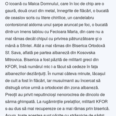
O icoană cu Maica Domnului, care în loc de chip are o
gaură, două cruci din metal, înnegrite de flăcări, o bucată
de ceaslov scris cu litere chirilice, un candelabru
contorsionat aidoma unui șarpe aruncat pe foc, o bucată
dintr-un imens tablou cu Fecioara Maria, din care nu a
mai rămas decât chipul cu privirea pătrunzătoare și o
mână a Sfintei. Atât a mai rămas din Biserica Ortodoxă
Sf. Sava, aflată pe partea albaneză din Kosovska
Mitrovica. Biserica a fost păzită de militarii greci din
KFOR, însă numărul mic i-a făcut să cedeze în fața
albanezilor dezlănțuiți. În numai câteva minute, lăcașul
de cult a fost în flăcări, iar musulmanii au încercat să
distrugă orice urmă a ortodoxiei din zona albaneză.
Preoții au privit neputincioși nenorocirea de dincolo de
sârma ghimpată. La rugămințile prelaților, militarii KFOR
s-au dus să mai recupereze ce a mai rămas prin biserică.
Acum, toate acestea sunt păzite cu strășnicie de sârbii