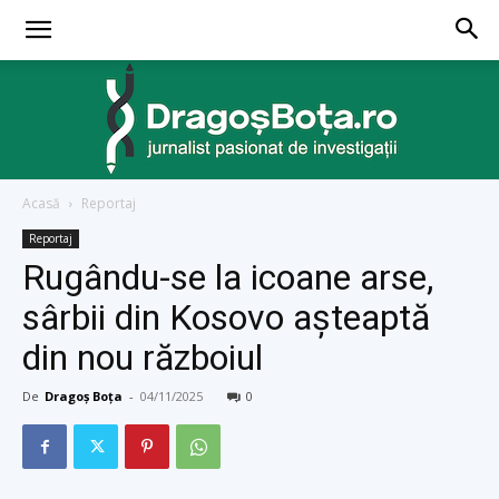
Acasă
Reportaj
dragosbota.ro
Reportaj
Rugându-se la icoane arse,
sârbii din Kosovo așteaptă
din nou războiul
De
Dragoș Boța
-
04/11/2025
0