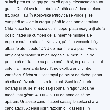
și facă prea multe griji pentru că apa și electricitatea sunt
gratis. De câteva luni trebuie să plătească doar telefonul
fix, dacă îl au. În Kosovska Mitrovica se vinde și se
cumpără tot – de la droguri până la echipament militar.
Chiar dacă funcționează cu sincope, piața neagră îți oferă
posibilitatea să cumperi de la însemne militare ale
trupelor străine aflate în Kosovo, până la vestitele băști
albastre ale trupelor ONU de menținere a păcii. Veste
antiglonț și castile sunt de negăsit. ”Nimeni nu le dă
pentru că militarii le au pe semnătură și, în plus, aici sunt
cele mai importante lucruri”, ne explică unul dintre
vânzători. Sârbii sunt tot timpul pe picior de război pentru
că știu că războiul nu s-a terminat. Sunt însă foarte
hotărâți și nu se sfiiesc să-ți spună în față: ”Dacă ne
atacă, mai găsim 4.000 – 5.000 de arme ca să ne
apărăm. Una este când îți aperi casa și biserica și alta
când ataci”. Același spirit războinic îl găsești și în