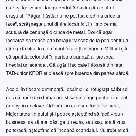
care-și fac veacul lângă Podul Albastru din centrul
orașului. ”Păgânii ăștia nu ne pot lua credința orice ar
face”, scrâșnește unul dintre localnici, în timp ce mai
scutură de cenunșă o cruce de metal. Doi călugări
încearcă să treacă prin barajul francez de la pod pentru a
ajunge la biserică, dar sunt refuzați categoric. Militarii știu
că apariția celor doi în partea albaneză ar provoca
imediat un scandal. Călugării fac cale întoarsă din fața
TAB-urilor KFOR și pleacă spre biserica din partea sârbă.
Acolo, în fiecare dimineață, localnicii și refugiații sârbi se
duc să aprindă o lumânare și să se roage pentru ei și cei
rămași în enclave. Oricum, nu au mare lucru de făcut.
Majoritatea timpului și-l petrec așteptând să facă vreun
business, ca să mai câștige un euro, sau stau toată ziua
pe terasă, așteptând să înceapă scandalul. Nu trebuie să-