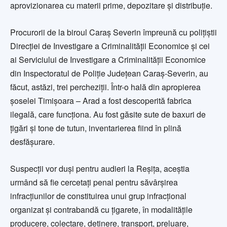
aprovizionarea cu materii prime, depozitare și distribuție.
Procurorii de la biroul Caraș Severin împreună cu polițiștii
Direcției de Investigare a Criminalității Economice și cei
ai Serviciului de Investigare a Criminalității Economice
din Inspectoratul de Poliție Județean Caraș-Severin, au
făcut, astăzi, trei percheziții. Într-o hală din apropierea
șoselei Timișoara – Arad a fost descoperită fabrica
ilegală, care funcționa. Au fost găsite sute de baxuri de
țigări și tone de tutun, inventarierea fiind în plină
desfășurare.
Suspecții vor duși pentru audieri la Reșița, aceștia
urmând să fie cercetați penal pentru săvârșirea
infracțiunilor de constituirea unui grup infracțional
organizat și contrabandă cu țigarete, în modalitățile
producere, colectare, deţinere, transport, preluare,