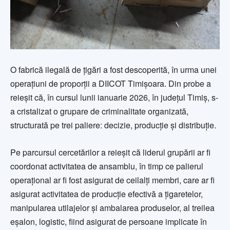
O fabrică ilegală de țigări a fost descoperită, în urma unei
operațiuni de proporții a DIICOT Timișoara. Din probe a
reieșit că, în cursul lunii ianuarie 2026, în județul Timiș, s-
a cristalizat o grupare de criminalitate organizată,
structurată pe trei paliere: decizie, producție și distribuție.
Pe parcursul cercetărilor a reieșit că liderul grupării ar fi
coordonat activitatea de ansamblu, în timp ce palierul
operațional ar fi fost asigurat de ceilalți membri, care ar fi
asigurat activitatea de producție efectivă a țigaretelor,
manipularea utilajelor și ambalarea produselor, al treilea
eșalon, logistic, fiind asigurat de persoane implicate în