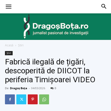
Acasă
Ştiri
dragosbota.ro
Ştiri
Fabrică ilegală de țigări,
descoperită de DIICOT la
periferia Timișoarei VIDEO
De
Dragoș Boța
-
04/03/2026
0