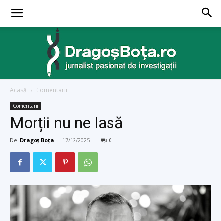
Acasă
Comentarii
dragosbota.ro
Comentarii
Morții nu ne lasă
De
Dragoș Boța
-
17/12/2025
0