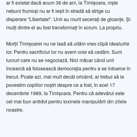
ar fi existat dacă acum 36 de ani, la Timișoara, niște
nebuni frumoși nu ar fi ieșit în stradă să strige cu
disperare ”Libertate!”. Unii au murit secerați de gloanțe. Și
mulți dintre ei au fost transformați în scrum. La propriu.
Morții Timișoarei nu ne lasă să uităm vreo clipă idealurile
lor. Pentru sacrificiul lor nu avem voie să cedăm. Sunt
lucruri care nu se negociază. Nici măcar când unii
încearcă să folosească democrația pentru a se întoarce în
trecut. Poate azi, mai mult decât oricând, ar trebui să le
povestim copiilor noștri despre ce a fost, în acel 17
decembrie 1989, la Timișoara. Pentru că adevărul este
cel mai bun antidot pentru toxinele manipulării din zilele
noastre.