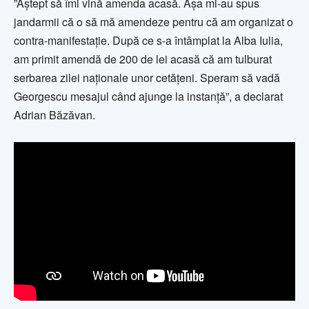
”Aștept să îmi vină amenda acasă. Așa mi-au spus
jandarmii că o să mă amendeze pentru că am organizat o
contra-manifestație. După ce s-a întâmplat la Alba Iulia,
am primit amendă de 200 de lei acasă că am tulburat
serbarea zilei naționale unor cetățeni. Speram să vadă
Georgescu mesajul când ajunge la instanță”, a declarat
Adrian Băzăvan.