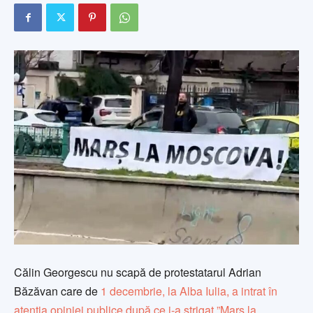
Călin Georgescu nu scapă de protestatarul Adrian
Băzăvan care de
1 decembrie, la Alba Iulia, a intrat în
atenția opiniei publice după ce i-a strigat ”Marș la