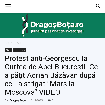
Acasă
Ştiri
dragosbota.ro
Ştiri
Top news
Protest anti-Georgescu la
Curtea de Apel București. Ce
a pățit Adrian Băzăvan după
ce i-a strigat ”Marș la
Moscova” VIDEO
De
Dragoș Boța
-
15/12/2025
0