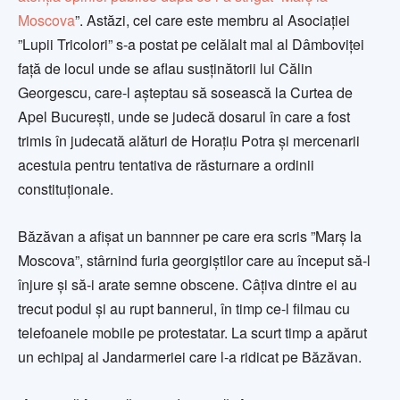
Moscova
”. Astăzi, cel care este membru al Asociației
”Lupii Tricolori” s-a postat pe celălalt mal al Dâmboviței
față de locul unde se aflau susținătorii lui Călin
Georgescu, care-l așteptau să sosească la Curtea de
Apel București, unde se judecă dosarul în care a fost
trimis în judecată alături de Horațiu Potra și mercenarii
acestuia pentru tentativa de răsturnare a ordinii
constituționale.
Băzăvan a afișat un bannner pe care era scris ”Marș la
Moscova”, stârnind furia georgiștilor care au început să-l
înjure și să-i arate semne obscene. Câțiva dintre ei au
trecut podul și au rupt bannerul, în timp ce-l filmau cu
telefoanele mobile pe protestatar. La scurt timp a apărut
un echipaj al Jandarmeriei care l-a ridicat pe Băzăvan.