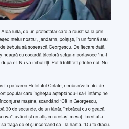
Alba Iulia, de un protestatar care a reușit să ia prin
ședintelui nostru”, jandarmi, polițiști, în uniformă sau
l unde trebuia să sosească Georgescu. De fiecare dată
y neagră cu cocardă tricoloră striga-n portavoce ”nu-l
pă el. Nu vă îmbulziți. Pot fi infiltrați printre noi. Nu
s în parcarea Hotelului Cetate, neobservată nici de
port popular care înghețau așteptându-l să-l întâmpine
au înconjurat mașina, scandând ”Călin Georgescu,
upă 30 de secunde, de un tânăr, îmbrăcat cu o geacă
scova”, având și un afiș cu același mesaj. Imediat a
 să tragă de el și încercând să-i ia hârtia. ”Du-te dracu.