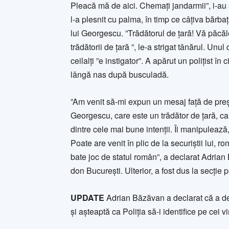
Pleacă mă de aici. Chemați jandarmii”, i-au str
l-a plesnit cu palma, în timp ce câțiva bărb
lui Georgescu. ”Trădătorul de țară! Vă păcăl
trădătorii de țară ”, le-a strigat tânărul. Unul
ceilalți ”e instigator”. A apărut un polițist î
lângă nas după busculadă.
”Am venit să-mi expun un mesaj față de preș
Georgescu, care este un trădător de țară, c
dintre cele mai bune intenții. Îi manipulează,
Poate are venit în plic de la securiștii lui, r
bate joc de statul român”, a declarat Adrian B
don București. Ulterior, a fost dus la secție p
UPDATE
Adrian Băzăvan a declarat că a de
și așteaptă ca Poliția să-i identifice pe cei vi