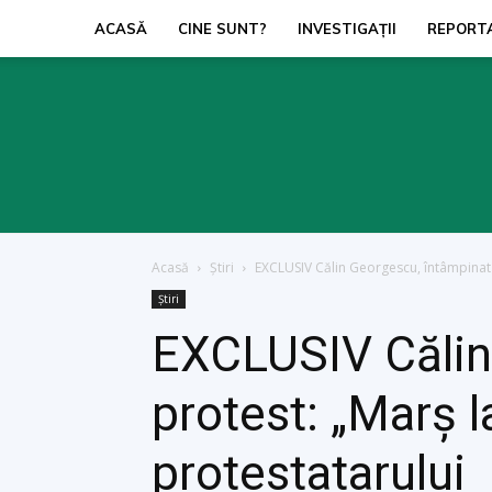
ACASĂ
CINE SUNT?
INVESTIGAŢII
REPORT
Acasă
Ştiri
EXCLUSIV Călin Georgescu, întâmpinat l
Ştiri
EXCLUSIV Călin 
protest: „Marș
protestatarului