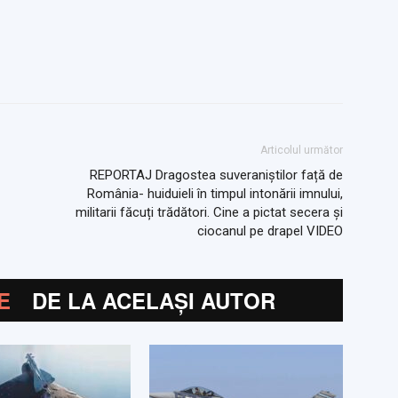
Articolul următor
REPORTAJ Dragostea suveraniștilor față de
România- huiduieli în timpul intonării imnului,
militarii făcuți trădători. Cine a pictat secera și
ciocanul pe drapel VIDEO
E
DE LA ACELAȘI AUTOR