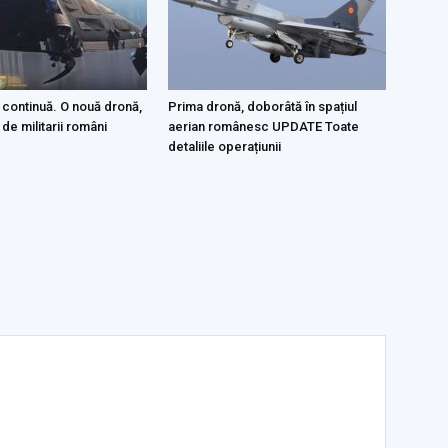
 continuă. O nouă dronă,
Prima dronă, doborâtă în spațiul
 de militarii români
aerian românesc UPDATE Toate
detaliile operațiunii