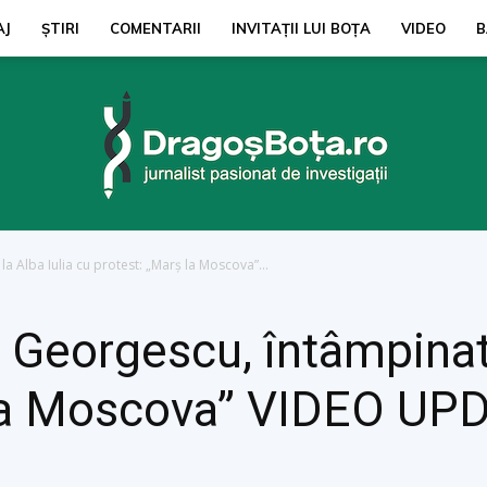
AJ
ŞTIRI
COMENTARII
INVITAȚII LUI BOŢA
VIDEO
B
a Alba Iulia cu protest: „Marș la Moscova”...
dragosbota.ro
Georgescu, întâmpinat l
 la Moscova” VIDEO UP