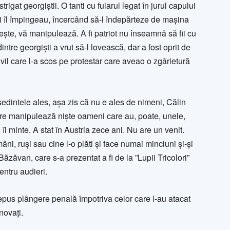
igat georgiștii. O tanti cu fularul legat în jurul capului
ați îl împingeau, încercând să-l îndepărteze de mașina
ește, vă manipulează. A fi patriot nu înseamnă să fii cu
 dintre georgiști a vrut să-l lovească, dar a fost oprit de
n civil care l-a scos pe protestar care aveao o zgârietură
edintele ales, așa zis că nu e ales de nimeni, Călin
are manipulează niște oameni care au, poate, unele,
 îi minte. A stat în Austria zece ani. Nu are un venit.
omâni, ruși sau cine l-o plăti și face numai minciuni și-și
ăzăvan, care s-a prezentat a fi de la ”Lupii Tricolori”
entru audieri.
pus plângere penală împotriva celor care l-au atacat
novați.