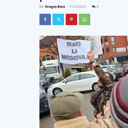
De
Dragoș Boța
-
01/12/2025
0