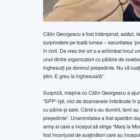
Călin Georgescu a fost întâmpinat, astăzi, la 
surprindere pe toată lumea – securitatea ”pre
în civil. De vreo trei ori s-a schimbat locu
unul dintre organizatori cu pălărie de cowbo
înghesuiți pe domnul președinte. Nu vă luați du
știm. E greu la înghesuială”.
Surpriză, mașina cu Călin Georgescu a ajun
”SPP”-iști, nici de doamanele îmbrăcate în 
cu pâine și sare. Când s-au dumirit, fanii 
președinte”. Unanimitatea a fost spartăm d
army si care a început să strige ”Marș la Mo
fost înconjurat de susținători care au început