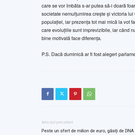
care se vor îmbăta s-ar putea să-i doară foart
societate nemulțumirea crește și victoria lu
populației, iar prezența tot mai mică la vot f
care evoluțiile sunt imprevizibile, iar când 
bine motivată face diferența.
P.S. Dacă duminică ar fi fost alegeri parlame
Articolul precedent
Peste un sfert de milion de euro, găsiți de DNA 