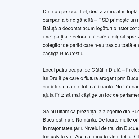
Din nou pe locul trei, deși a aruncat în lupt
campania bine gândită – PSD primește un no
Băluță a decontat acum legăturile ”istorice” a
unei părți a electoratului care a migrat spre
colegilor de partid care n-au tras cu toată e
câștiga Bucureștiul.
Locul patru ocupat de Cătălin Drulă – în ciu
lui Drulă pe care o flutura arogant prin Bucu
scobitoare care e tot mai boantă. Nu-i rămân
ajuta Fritz să mai câștige un loc de parlamen
Să nu uităm că prezența la alegerile din Buc
București nu e România. De foarte multe ori, v
în majoritatea țării. Nivelul de trai din Buc
inclusiv la vot. Așa că bucuria victoriei lui C