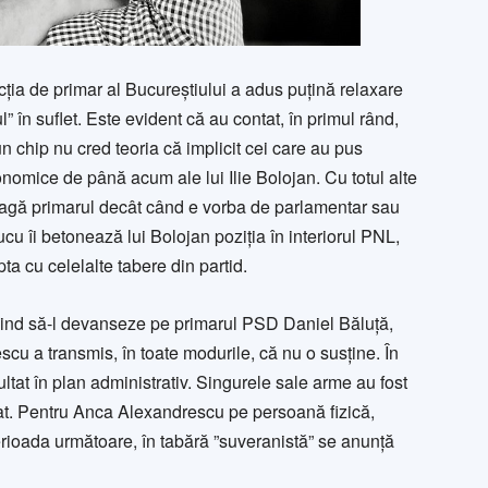
ncția de primar al Bucureștiului a adus puțină relaxare
” în suflet. Este evident că au contat, în primul rând,
un chip nu cred teoria că implicit cei care au pus
nomice de până acum ale lui Ilie Bolojan. Cu totul alte
aleagă primarul decât când e vorba de parlamentar sau
ucu îi betonează lui Bolojan poziția în interiorul PNL,
ta cu celelalte tabere din partid.
ușind să-l devanseze pe primarul PSD Daniel Băluță,
scu a transmis, în toate modurile, că nu o susține. În
ltat în plan administrativ. Singurele sale arme au fost
onat. Pentru Anca Alexandrescu pe persoană fizică,
 perioada următoare, în tabără ”suveranistă” se anunță