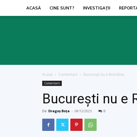
ACASĂ
CINE SUNT?
INVESTIGAŢII
REPORT
Acasă
Comentarii
București nu e România
Comentarii
București nu e
De
Dragoș Boța
-
08/12/2025
0