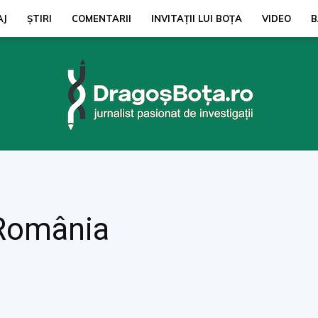
AJ
ŞTIRI
COMENTARII
INVITAȚII LUI BOŢA
VIDEO
B
dragosbota.ro
 România