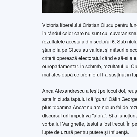
Victoria liberalului Cristian Ciucu pentru fu
în rândul celor care nu sunt cu ”suveranismul
rezultatele acestuia din sectorul 6. Sub nici
ștampila pe Ciucu au validat și măsurile eco
criterii operează electoratul când e să-și 
europarlamentar. În schimb, rezultatul lui Ci
mai ales după ce premierul l-a susținut în lup
Anca Alexandrescu a ieșit pe locul doi, re
asta în ciuda faptului că ”guru” Călin George
plus,”doamna Anca” nu are niciun fel de rezu
discursul urii împotriva ”ălora”. Și a funcți
vorba lui Vanghelie, testul a fost trecut. În
lupte de uzură pentru putere și influență.