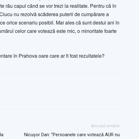
e rău capul când se vor trezi la realitate. Pentru că în
i Ciucu nu rezolvă scăderea puterii de cumpărare a
ace orice scenariu posibil. Mai ales că sunt destui ani în
numărul celor care votează este mic, o minoritate foarte
ntare în Prahova oare care ar fi fost rezultatele?
Articolul următor
la
Nicușor Dan: ”Persoanele care votează AUR nu