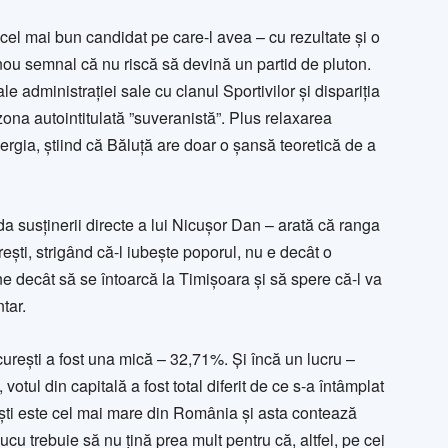
ă cel mai bun candidat pe care-l avea – cu rezultate și o
u semnal că nu riscă să devină un partid de pluton.
le administrației sale cu clanul Sportivilor și dispariția
 zona autointitulată ”suveranistă”. Plus relaxarea
nergia, știind că Băluță are doar o șansă teoretică de a
da susținerii directe a lui Nicușor Dan – arată că ranga
rești, strigând că-l iubește poporul, nu e decât o
e decât să se întoarcă la Timișoara și să spere că-l va
tar.
urești a fost una mică – 32,71%. Și încă un lucru –
otul din capitală a fost total diferit de ce s-a întâmplat
uești este cel mai mare din România și asta contează
iucu trebuie să nu țină prea mult pentru că, altfel, pe cei