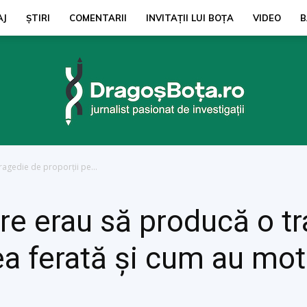
AJ
ŞTIRI
COMENTARII
INVITAȚII LUI BOŢA
VIDEO
B
ragedie de proporții pe...
dragosbota.ro
are erau să producă o t
ea ferată și cum au mot