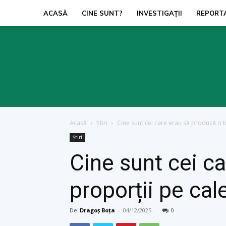
ACASĂ
CINE SUNT?
INVESTIGAŢII
REPORT
Acasă
Ştiri
Cine sunt cei care erau să producă o t
Ştiri
Cine sunt cei c
proporții pe cal
De
Dragoș Boța
-
04/12/2025
0