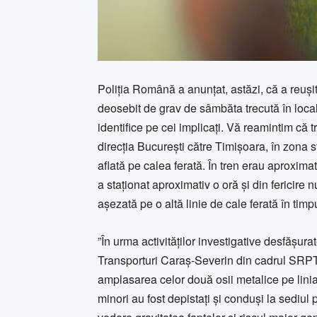
Poliția Română a anunțat, astăzi, că a reuși
deosebit de grav de sâmbăta trecută în local
identifice pe cei implicați. Vă reamintim că 
direcția București către Timișoara, în zona s
aflată pe calea ferată. În tren erau aproximat
a staționat aproximativ o oră și din fericire 
așezată pe o altă linie de cale ferată în timpul
”În urma activităților investigative desfășurat
Transporturi Caraș-Severin din cadrul SRPT T
amplasarea celor două osii metalice pe linia
minori au fost depistați și conduși la sediul 