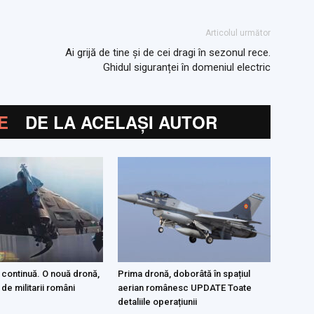
Articolul următor
Ai grijă de tine și de cei dragi în sezonul rece.
Ghidul siguranței în domeniul electric
E
DE LA ACELAȘI AUTOR
 continuă. O nouă dronă,
Prima dronă, doborâtă în spațiul
 de militarii români
aerian românesc UPDATE Toate
detaliile operațiunii