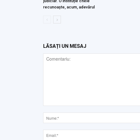
judiciar. O instituție cheie
recunoaște, acum, adevărul
LĂSAȚI UN MESAJ