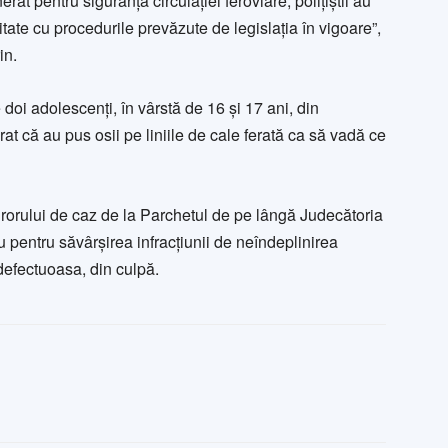
rat pentru siguranța circulației feroviare, polițiștii au
itate cu procedurile prevăzute de legislația în vigoare”,
in.
doi adolescenți, în vârstă de 16 și 17 ani, din
rat că au pus osii pe liniile de cale ferată ca să vadă ce
rorului de caz de la Parchetul de pe lângă Judecătoria
u pentru săvârșirea infracțiunii de neîndeplinirea
 defectuoasa, din culpă.