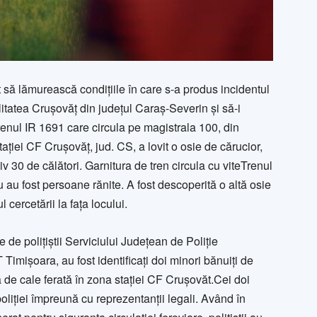
t să lămurească condițiile în care s-a produs incidentul
itatea Crușovăț din județul Caraș-Severin și să-i
trenul IR 1691 care circula pe magistrala 100, din
tației CF Crușovăț, jud. CS, a lovit o osie de cărucior,
iv 30 de călători. Garnitura de tren circula cu viteTrenul
nu au fost persoane rănite. A fost descoperită o altă osie
 cercetării la fața locului.
e de polițiștii Serviciului Județean de Poliție
imișoara, au fost identificați doi minori bănuiți de
 de cale ferată în zona stației CF Crușovăt.Cei doi
poliției împreună cu reprezentanții legali. Având în