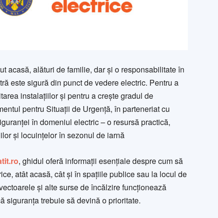
 acasă, alături de familie, dar și o responsabilitate în
tră este sigură din punct de vedere electric. Pentru a
area instalațiilor și pentru a crește gradul de
entul pentru Situații de Urgență, în parteneriat cu
guranței în domeniul electric – o resursă practică,
lor și locuințelor în sezonul de iarnă
tit.ro
, ghidul oferă informații esențiale despre cum să
rice, atât acasă, cât și în spațiile publice sau la locul de
vectoarele și alte surse de încălzire funcționează
ă siguranța trebuie să devină o prioritate.