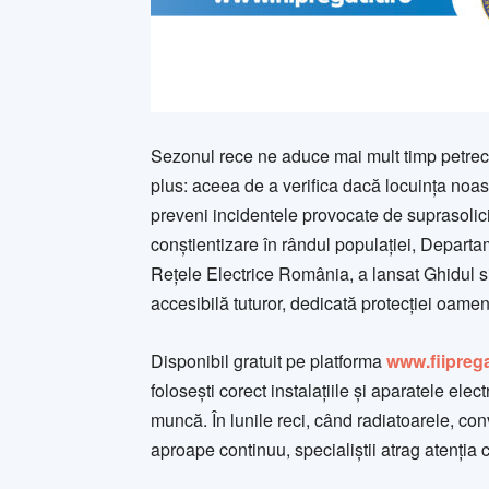
Sezonul rece ne aduce mai mult timp petrecut
plus: aceea de a verifica dacă locuința noas
preveni incidentele provocate de suprasolicit
conștientizare în rândul populației, Departam
Rețele Electrice România, a lansat Ghidul si
accesibilă tuturor, dedicată protecției oameni
Disponibil gratuit pe platforma
www.fiiprega
folosești corect instalațiile și aparatele elect
muncă. În lunile reci, când radiatoarele, con
aproape continuu, specialiștii atrag atenția c