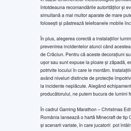
întotdeauna recomandările autorităților și evi
simultană a mai multor aparate de mare put
folosești și păstrează telefoanele mobile în
În plus, alegerea corectă a instalațiilor lum
prevenirea incidentelor atunci când acestea 
de Crăciun. Pentru că aceste decorațiuni s
ușor sau sunt expuse la ploaie și zăpadă, e
potrivite locului în care le montăm. Instalațiil
având niveluri distincte de protecție împotriva
la incidente neplăcute. Alegând echipament
producătorului, ne putem bucura de lumini fr
În cadrul Gaming Marathon – Christmas Edit
România lansează o hartă Minecraft de tip 
și scenarii variate, în care jucatorii pot întâln