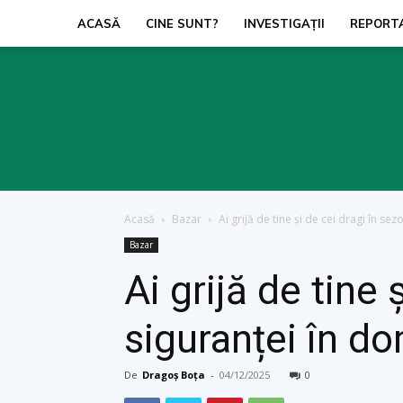
ACASĂ
CINE SUNT?
INVESTIGAŢII
REPORT
Acasă
Bazar
Ai grijă de tine și de cei dragi în sez
Bazar
Ai grijă de tine 
siguranței în do
De
Dragoș Boța
-
04/12/2025
0