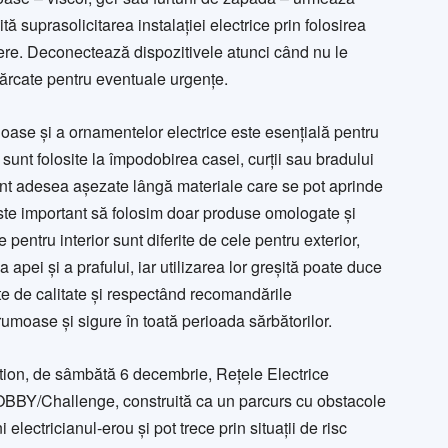
tă suprasolicitarea instalației electrice prin folosirea
ere. Deconectează dispozitivele atunci când nu le
cărcate pentru eventuale urgențe.
inoase și a ornamentelor electrice este esențială pentru
sunt folosite la împodobirea casei, curții sau bradului
unt adesea așezate lângă materiale care se pot aprinde
ste important să folosim doar produse omologate și
e pentru interior sunt diferite de cele pentru exterior,
 apei și a prafului, iar utilizarea lor greșită poate duce
e de calitate și respectând recomandările
umoase și sigure în toată perioada sărbătorilor.
ion, de sâmbătă 6 decembrie, Rețele Electrice
OBBY/Challenge, construită ca un parcurs cu obstacole
i electricianul-erou și pot trece prin situații de risc