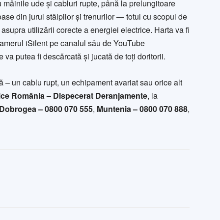
u mâinile ude și cabluri rupte, până la prelungitoare
se din jurul stâlpilor și trenurilor — totul cu scopul de
asupra utilizării corecte a energiei electrice. Harta va fi
 gamerul iSilent pe canalul său de YouTube
e va putea fi descărcată și jucată de toți doritorii.
 – un cablu rupt, un echipament avariat sau orice alt
rice România – Dispecerat Deranjamente
, la
Dobrogea – 0800 070 555
,
Muntenia – 0800 070 888
,