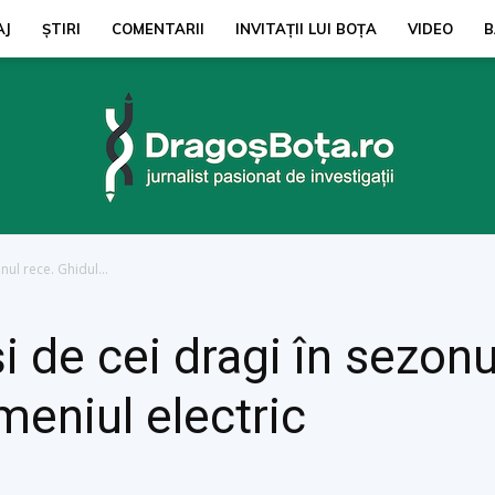
AJ
ŞTIRI
COMENTARII
INVITAȚII LUI BOŢA
VIDEO
B
onul rece. Ghidul...
dragosbota.ro
și de cei dragi în sezon
meniul electric