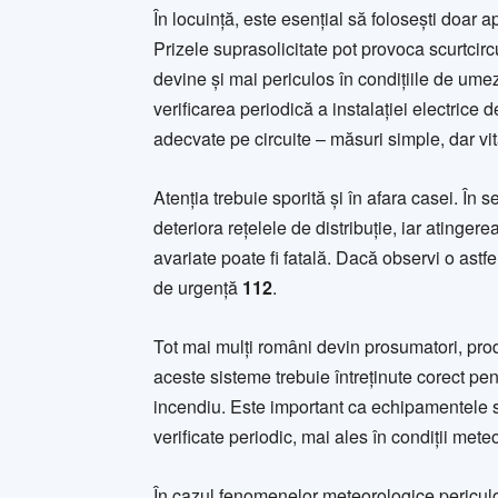
În locuință, este esențial să folosești doar 
Prizele suprasolicitate pot provoca scurtcircui
devine și mai periculos în condițiile de um
verificarea periodică a instalației electrice d
adecvate pe circuite – măsuri simple, dar vit
Atenția trebuie sporită și în afara casei. În 
deteriora rețelele de distribuție, iar atinger
avariate poate fi fatală. Dacă observi o astf
de urgență
112
.
Tot mai mulți români devin prosumatori, prod
aceste sisteme trebuie întreținute corect pen
incendiu. Este important ca echipamentele să 
verificate periodic, mai ales în condiții met
În cazul fenomenelor meteorologice pericul