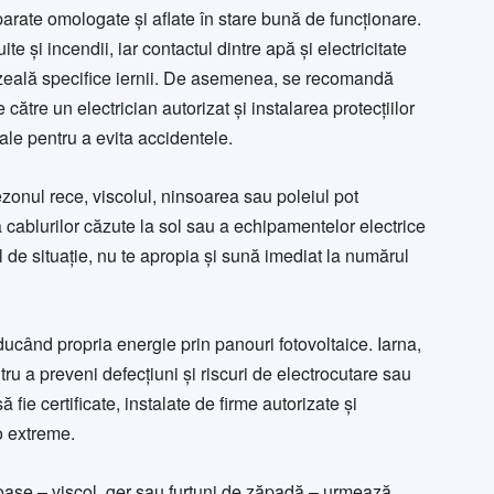
aparate omologate și aflate în stare bună de funcționare.
te și incendii, iar contactul dintre apă și electricitate
ezeală specifice iernii. De asemenea, se recomandă
e către un electrician autorizat și instalarea protecțiilor
ale pentru a evita accidentele.
sezonul rece, viscolul, ninsoarea sau poleiul pot
ea cablurilor căzute la sol sau a echipamentelor electrice
el de situație, nu te apropia și sună imediat la numărul
ucând propria energie prin panouri fotovoltaice. Iarna,
tru a preveni defecțiuni și riscuri de electrocutare sau
fie certificate, instalate de firme autorizate și
eo extreme.
oase – viscol, ger sau furtuni de zăpadă – urmează