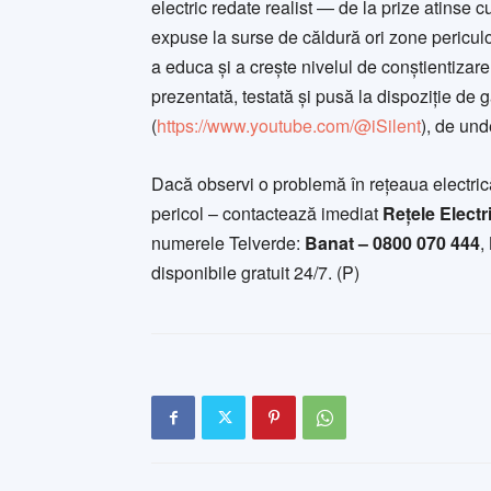
electric redate realist — de la prize atinse c
expuse la surse de căldură ori zone periculoa
a educa și a crește nivelul de conștientizare 
prezentată, testată și pusă la dispoziție de
(
https://www.youtube.com/@iSilent
), de und
Dacă observi o problemă în rețeaua electrică
pericol – contactează imediat
Rețele Elect
numerele Telverde:
Banat – 0800 070 444
,
disponibile gratuit 24/7. (P)