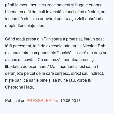
până la evenimente cu zece oameni și bugete enorme.
Libertatea atât de mult invocată, atunci când dă bine, nu
înseamnă nimic cu adevărat pentru așa-zisii apărători ai
drepturilor cetățenilor.
Când toată presa din Timișoara a protestat, într-un gest
fără precedent, față de excesele primarului Nicolae Robu,
niciuna dintre componentele ”societății civile” din oraș nu
a spus un cuvânt. Ce contează libertatea presei și
libertatea de exprimare? Mai important a fost să nu-l
deranjeze pe cel de la care cerșesc, direct sau indirect,
niște bani ca să fie bine și să nu fie rău, vorba lui
Gheorghe Hagi.
Publicat pe
PRESSALERT.ro
, 12.05.2018