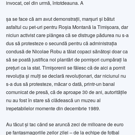
invocat, cel din urmă, întotdeauna. A
șa se face că am avut demonstrații, marșuri și bătut
asfaltul cu pet-uri pentru Roșia Montană la Timișoara, dar
niciun activist care plângea că se distruge pădurea nu s-a
dus să protesteze o secundă pentru că administrația
condusă de Nicolae Robu a tăiat copaci sănătoși doar ca
să se poată justifica noi plantări de pomișori cumpărați la
prețuri ca la stat. Timișorenii se fălesc că de aici a pornit
revoluția și mulți se declară revoluționari, dar niciunul nu
s-a dus să protesteze, măcar o dată, printr-un banal
comunicat de presă, că de aproape 30 de ani, autoritățile
nu au fost în stare să clădească un muzeu al
irepetabilelor momente din decembrie 1989.
Au tăcut și tac când se aruncă zeci de milioane de euro
pe fantasmagoriile zeilor zilei – de la echipe de fotbal