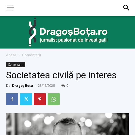
Acasă
Comentarii
dragosbota.ro
Comentarii
Societatea civilă pe interes
De
Dragoș Boța
-
28/11/2025
0