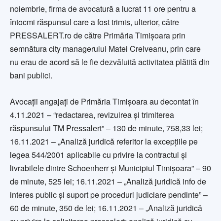
noiembrie, firma de avocatură a lucrat 11 ore pentru a
întocmi răspunsul care a fost trimis, ulterior, către
PRESSALERT.ro de către Primăria Timișoara prin
semnătura city managerului Matei Creiveanu, prin care
nu erau de acord să le fie dezvăluită activitatea plătită din
bani publici.
Avocații angajați de Primăria Timișoara au decontat în
4.11.2021 – “redactarea, revizuirea și trimiterea
răspunsului TM Pressalert” – 130 de minute, 758,33 lei;
16.11.2021 – „Analiză juridică referitor la excepțiile pe
legea 544/2001 aplicabile cu privire la contractul și
livrabilele dintre Schoenherr și Municipiul Timișoara” – 90
de minute, 525 lei; 16.11.2021 – „Analiză juridică info de
interes public și suport pe proceduri judiciare pendinte” –
60 de minute, 350 de lei; 16.11.2021 – „Analiză juridică