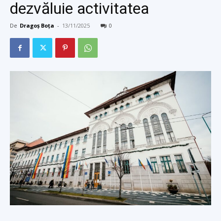
dezvăluie activitatea
De
Dragoș Boța
-
13/11/2025
0