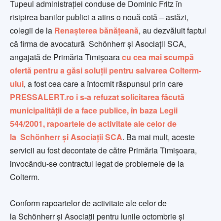
Tupeul administrației conduse de Dominic Fritz în
risipirea banilor publici a atins o nouă cotă – astăzi,
colegii de la
Renașterea bănățeană
, au dezvăluit faptul
că firma de avocatură Schönherr și Asociații SCA,
angajată de Primăria Timișoara
cu cea mai scumpă
ofertă pentru a găsi soluții pentru salvarea Colterm-
ului
, a fost cea care a întocmit răspunsul prin care
PRESSALERT.ro i s-a refuzat solicitarea făcută
municipalității de a face publice, în baza Legii
544/2001, rapoartele de activitate ale celor de
la Schönherr și Asociații SCA
. Ba mai mult, aceste
servicii au fost decontate de către Primăria Timișoara,
invocându-se contractul legat de problemele de la
Colterm.
Conform rapoartelor de activitate ale celor de
la Schönherr și Asociații pentru lunile octombrie și