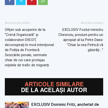
Articolul precedent
Articolul următor
Ofițeri sub acoperire de la
EXCLUSIV Fostul ministru
”Crimă Organizată” și
Chesnoiu, presiuni pentru un
colaboratori DIICOT,
apropiat al lui Petre Daea:
deconspirați în mod intenționat
”Chiar la nea Petrică vă
de Poliția de Frontieră.
găsirăți….”
Sesizările penale, semnate
chiar de cei care protejau
rețelele de trafic de migranți
ARTICOLE SIMILARE
DE LA ACELAȘI AUTOR
EXCLUSIV Dominic Fritz, anchetat de