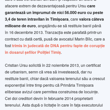
afacere extrem de dezavantajoasă pentru Ursu
care
garantează un împrumut de nici 56.000 euro cu peste
3,4 de teren intravilan în Timișoara
, care
valora câteva
milioane de euro
, angajându-se să restituie banii până
în 16 decembrie 2013. Tranzacția este parafată printr-un
contract cu dată certă, pusă de avocatul Marin Bîlc, care a
fost
trimis în judecată de DNA pentru fapte de corupție
în dosarul șefilor Poliției Timiș
.
Cristian Ursu solicită în 22 noiembrie 2013, un certificat
de urbanism, semn că vrea să investească, dar nu
restituie banii, chiar dacă valoarea terenului său a crescut
exponențial între timp pentru că Primăria Timișoara
eliberase avizul care permitea construirea de locuințe.
Cei doi creditori devin în februarie 2014 proprietarii
terenului. Asta după o licitație în care în fața executorului