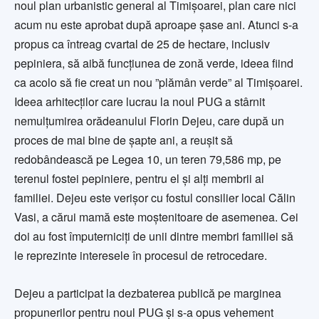
noul plan urbanistic general al Timișoarei, plan care nici
acum nu este aprobat după aproape șase ani. Atunci s-a
propus ca întreag cvartal de 25 de hectare, inclusiv
pepiniera, să aibă funcțiunea de zonă verde, ideea fiind
ca acolo să fie creat un nou ”plămân verde” al Timișoarei.
Ideea arhitecților care lucrau la noul PUG a stârnit
nemulțumirea orădeanului Florin Dejeu, care după un
proces de mai bine de șapte ani, a reușit să
redobândească pe Legea 10, un teren 79,586 mp, pe
terenul fostei pepiniere, pentru el și alți membrii ai
familiei. Dejeu este verișor cu fostul consilier local Călin
Vasi, a cărui mamă este moștenitoare de asemenea. Cei
doi au fost împuterniciți de unii dintre membri familiei să
le reprezinte interesele în procesul de retrocedare.
Dejeu a participat la dezbaterea publică pe marginea
propunerilor pentru noul PUG și s-a opus vehement