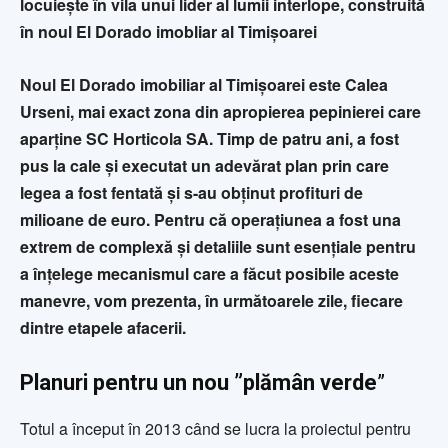
locuiește în vila unui lider al lumii interlope, construită
în noul El Dorado imobliar al Timișoarei
Noul El Dorado imobiliar al Timișoarei este Calea
Urseni, mai exact zona din apropierea pepinierei care
aparține SC Horticola SA. Timp de patru ani, a fost
pus la cale și executat un adevărat plan prin care
legea a fost fentată și s-au obținut profituri de
milioane de euro. Pentru că operațiunea a fost una
extrem de complexă și detaliile sunt esențiale pentru
a înțelege mecanismul care a făcut posibile aceste
manevre, vom prezenta, în următoarele zile, fiecare
dintre etapele afacerii
.
Planuri pentru un nou ”plămân verde
”
Totul a început în 2013 când se lucra la proiectul pentru