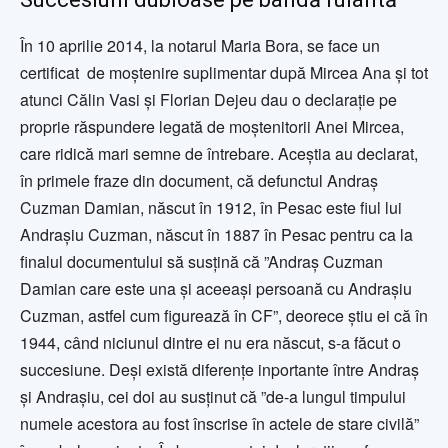
În 10 aprilie 2014, la notarul Maria Bora, se face un
certificat de moștenire suplimentar după Mircea Ana și tot
atunci Călin Vasi și Florian Dejeu dau o declarație pe
proprie răspundere legată de moștenitorii Anei Mircea,
care ridică mari semne de întrebare. Aceștia au declarat,
în primele fraze din document, că defunctul Andraș
Cuzman Damian, născut în 1912, în Pesac este fiul lui
Andrașiu Cuzman, născut în 1887 în Pesac pentru ca la
finalul documentului să susțină că ”Andraș Cuzman
Damian care este una și aceeași persoană cu Andrașiu
Cuzman, astfel cum figurează în CF”, deorece știu ei că în
1944, când niciunul dintre ei nu era născut, s-a făcut o
succesiune. Deși există diferențe inportante între Andraș
și Andrașiu, cei doi au susținut că ”de-a lungul timpului
numele acestora au fost înscrise în actele de stare civilă”