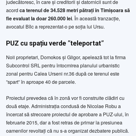
judecătoresc, în care și creditorii și datornicii sunt de
acord
ca terenul de 34.528 metri pătrați în Timișoara să
fie evaluat la doar 260.000 lei
. În această tranzacție,
avocatul Bîlc a reprezentat-o pe soția lui Ursu.
PUZ cu spațiu verde ”teleportat”
Noii proprietari, Domokos și Gligor, apelează tot la firma
Subcontrol SRL pentru întocmirea planului urbanistic
zonal pentru Calea Urseni nr.36 după ce terenul este
”spart” în aproape 40 de parcele.
Proiectul prevedea că în zonă vor fi construite clădiri cu
două etaje. Administrația condusă de Nicolae Robu a
încercat să strecoare proiectul de aprobare a PUZ-ului, în
februarie 2015, dar a fost retras de primar la presiunea
oamenilor revoltați că nu s-a organizat dezbatere publică.