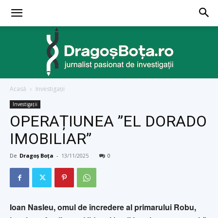
Acasă
Investigaţii
dragosbota.ro
Investigaţii
OPERAȚIUNEA ”EL DORADO
IMOBILIAR”
De
Dragoș Boța
-
13/11/2025
0
Ioan Nasleu, omul de încredere al primarului Robu,