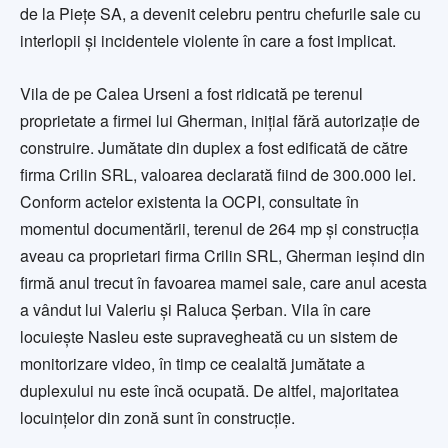
de la Piețe SA, a devenit celebru pentru chefurile sale cu
interlopii și incidentele violente în care a fost implicat.
Vila de pe Calea Urseni a fost ridicată pe terenul
proprietate a firmei lui Gherman, inițial fără autorizație de
construire. Jumătate din duplex a fost edificată de către
firma Crilin SRL, valoarea declarată fiind de 300.000 lei.
Conform actelor existenta la OCPI, consultate în
momentul documentării, terenul de 264 mp și construcția
aveau ca proprietari firma Crilin SRL, Gherman ieșind din
firmă anul trecut în favoarea mamei sale, care anul acesta
a vândut lui Valeriu și Raluca Șerban. Vila în care
locuiește Nasleu este supravegheată cu un sistem de
monitorizare video, în timp ce cealaltă jumătate a
duplexului nu este încă ocupată. De altfel, majoritatea
locuințelor din zonă sunt în construcție.