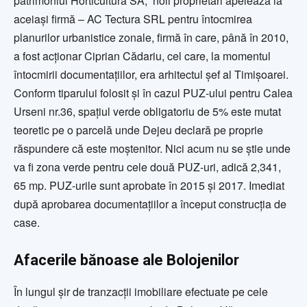
patrimoniul Horticultura SA, noii proprietari apelează la
aceiași firmă – AC Tectura SRL pentru întocmirea
planurilor urbanistice zonale, firmă în care, până în 2010,
a fost acționar Ciprian Cădariu, cel care, la momentul
întocmirii documentațiilor, era arhitectul șef al Timișoarei.
Conform tiparului folosit și în cazul PUZ-ului pentru Calea
Urseni nr.36, spațiul verde obligatoriu de 5% este mutat
teoretic pe o parcelă unde Dejeu declară pe proprie
răspundere că este moștenitor. Nici acum nu se știe unde
va fi zona verde pentru cele două PUZ-uri, adică 2,341,
65 mp. PUZ-urile sunt aprobate în 2015 și 2017. Imediat
după aprobarea documentațiilor a început construcția de
case.
Afacerile bănoase ale Bolojenilor
În lungul șir de tranzacții imobiliare efectuate pe cele