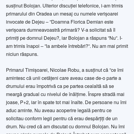
susținut Bolojan. Ulterior discuției telefonice, i-am trimis
primarului din Oradea un mesaj cu numele verișoarei
invocate de Dejeu – ”Doamna Florica Demian este
verișoara dumneavoastră primară? V-a solicitat să îl
primiți pe domnul Dejeu?, iar Bolojan a răspuns ”Nu”. I-
am trimis înapoi – ”la ambele întrebări?”. Nu am mai primit
niciun răspuns.
Primarul Timișoarei, Nicolae Robu, a susținut că ”ce îmi
amintesc că unii cetățeni care aveau case de-o parte a
drumului erau împotrivă ca pe partea cealaltă să se
meargă gradual cu nivelul de înălțime. Înspre stradă mai
joase, P+2, iar în spate tot mai înalte. De persoane nu îmi
aduc aminte. Nu aveau acoperire legală pentru ce
solicitau conform legii pentru că erau despărțiți de un
drum. Nu cred că am discutat cu domnul Bolojan. Nu îmi