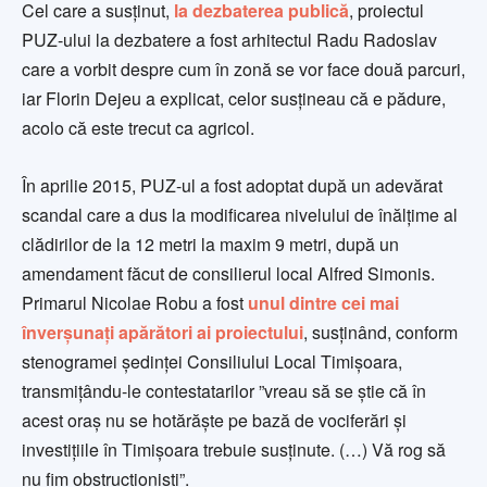
Cel care a susținut,
la dezbaterea publică
, proiectul
PUZ-ului la dezbatere a fost arhitectul Radu Radoslav
care a vorbit despre cum în zonă se vor face două parcuri,
iar Florin Dejeu a explicat, celor susțineau că e pădure,
acolo că este trecut ca agricol.
În aprilie 2015, PUZ-ul a fost adoptat după un adevărat
scandal care a dus la modificarea nivelului de înălțime al
clădirilor de la 12 metri la maxim 9 metri, după un
amendament făcut de consilierul local Alfred Simonis.
Primarul Nicolae Robu a fost
unul dintre cei mai
înverșunați apărători ai proiectului
, susținând, conform
stenogramei ședinței Consiliului Local Timișoara,
transmițându-le contestatarilor ”vreau să se știe că în
acest oraș nu se hotărăște pe bază de vociferări și
investițiile în Timișoara trebuie susținute. (…) Vă rog să
nu fim obstrucționiști”.