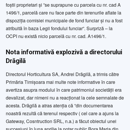
foștii proprietari și ”se suprapune cu parcela cu nr. cad A
1496/1, parcelă care nu face parte din terenurile aflate la
dispoziția comisiei municipale de fond funciar și nu a fost
atribuită în baza Legii fondului funciar”. Surpriză – la
OCPI nu există nicio parcelă cu nr. cad. A1496/1.
Nota informativă explozivă a directorului
Drăgilă
Directorul Horticultura SA, Andrei Drăgilă, a trimis către
Primăria Timișoara mai multe note informative în care
avertiza asupra modului în care patrimoniul societății era
devalizat, dar nimeni nu a reacționat la cele semnalate de
acesta. Drăgilă a atras atenția că ”din documentarea
noastră rezultă că terenul respectiv ( cel care a ajuns la
Gateway, Cosntruction SRL, n.a.) a făcut obiectul unei
succesiuni în luna aprilie la notar public Bora Maria din