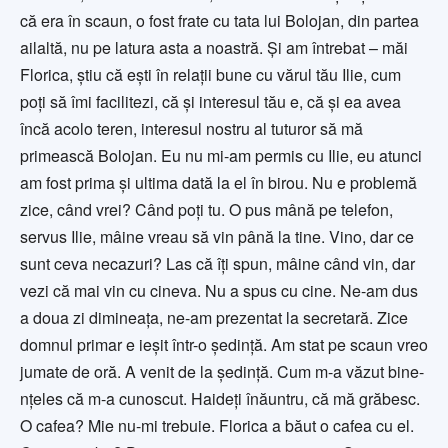
că era în scaun, o fost frate cu tata lui Bolojan, din partea
ailaltă, nu pe latura asta a noastră. Și am întrebat – măi
Florica, știu că ești în relații bune cu vărul tău Ilie, cum
poți să îmi facilitezi, că și interesul tău e, că și ea avea
încă acolo teren, interesul nostru al tuturor să mă
primească Bolojan. Eu nu mi-am permis cu Ilie, eu atunci
am fost prima și ultima dată la el în birou. Nu e problemă
zice, când vrei? Când poți tu. O pus mână pe telefon,
servus Ilie, mâine vreau să vin până la tine. Vino, dar ce
sunt ceva necazuri? Las că îți spun, mâine când vin, dar
vezi că mai vin cu cineva. Nu a spus cu cine. Ne-am dus
a doua zi dimineața, ne-am prezentat la secretară. Zice
domnul primar e ieșit într-o ședință. Am stat pe scaun vreo
jumate de oră. A venit de la ședință. Cum m-a văzut bine-
nțeles că m-a cunoscut. Haideți înăuntru, că mă grăbesc.
O cafea? Mie nu-mi trebuie. Florica a băut o cafea cu el.