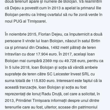
două terenuri apare și numele de Bolojan. Vă reamintim
că Dejeu a povestit cum în 2013 a apelat la primarul Ilie
Bolojan pentru ca întreg cvartalul să nu fie zonă verde în
noul PUG al Timișoarei.
În noiembrie 2015, Florian Dejeu, ca împuternicit a două
persoane îi vinde lui Ioan Bolojan, născut în satul Birtin
ca și primarul din Oradea, 1492 metri pătrați de teren
intravilan cu doar 17.904 euro. În 2017, același Ioan
Bolojan mai cumpără 2369 mp cu 49.728 euro, pentru ca
în 5 iulie 2018, Ioan Bolojan și soția să vândă ambele
suprafețe de teren către SC Leicester Invest SRL cu
suma totală de 115.830 euro. Interesant este faptul că la
această tranzacție, Ioan Bolojan și soția au fost
reprezentați de Ionuț Radu Druță, cel care a solicitat, în
2013, Primăriei Timișoara informații despre unul dintre
terenurile care au fost, ulterior, scoase din patrimoniul