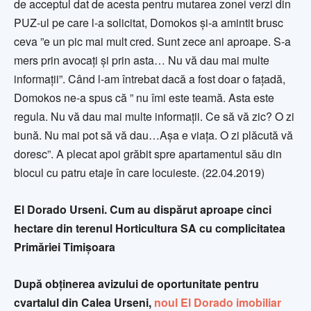
de acceptul dat de acesta pentru mutarea zonei verzi din
PUZ-ul pe care l-a solicitat, Domokos și-a amintit brusc
ceva ”e un pic mai mult cred. Sunt zece ani aproape. S-a
mers prin avocați și prin asta… Nu vă dau mai multe
informații”. Când l-am întrebat dacă a fost doar o fațadă,
Domokos ne-a spus că ” nu îmi este teamă. Asta este
regula. Nu vă dau mai multe informații. Ce să vă zic? O zi
bună. Nu mai pot să vă dau…Așa e viața. O zi plăcută vă
doresc”. A plecat apoi grăbit spre apartamentul său din
blocul cu patru etaje în care locuieste. (22.04.2019)
El Dorado Urseni. Cum au dispărut aproape cinci
hectare din terenul Horticultura SA cu complicitatea
Primăriei Timișoara
După obținerea avizului de oportunitate pentru
cvartalul din Calea Urseni,
noul El Dorado imobiliar