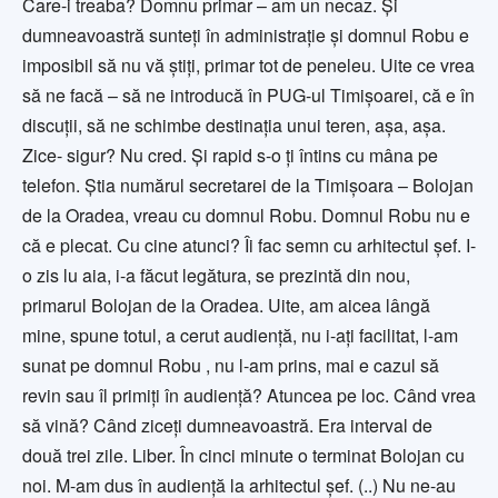
Care-i treaba? Domnu primar – am un necaz. Și
dumneavoastră sunteți în administrație și domnul Robu e
imposibil să nu vă știți, primar tot de peneleu. Uite ce vrea
să ne facă – să ne introducă în PUG-ul Timișoarei, că e în
discuții, să ne schimbe destinația unui teren, așa, așa.
Zice- sigur? Nu cred. Și rapid s-o ți întins cu mâna pe
telefon. Știa numărul secretarei de la Timișoara – Bolojan
de la Oradea, vreau cu domnul Robu. Domnul Robu nu e
că e plecat. Cu cine atunci? Îi fac semn cu arhitectul șef. I-
o zis lu aia, i-a făcut legătura, se prezintă din nou,
primarul Bolojan de la Oradea. Uite, am aicea lângă
mine, spune totul, a cerut audiență, nu i-ați facilitat, l-am
sunat pe domnul Robu , nu l-am prins, mai e cazul să
revin sau îl primiți în audiență? Atuncea pe loc. Când vrea
să vină? Când ziceți dumneavoastră. Era interval de
două trei zile. Liber. În cinci minute o terminat Bolojan cu
noi. M-am dus în audiență la arhitectul șef. (..) Nu ne-au