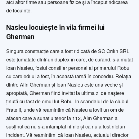
aici altor firme sau persoane fizice și a început ridicarea
de locuințe.
Nasleu locuiește în vila firmei lui
Gherman
Singura construcție care a fost ridicată de SC Crilin SRL
este jumătate dintr-un duplex în care, de curând, s-a mutat
Ioan Nasleu, fostul consilier personal al primarului Robu
cu care edilul a fost, în această iarnă în concediu. Relația
dintre Alin Gherman și Ioan Nasleu este una veche și
apropiată, Gherman fiind invitat la ultima zi de naștere
ținută cu fast de omul lui Robu. În scandalul de la clubul
Fratelli, unde vă reamintim că Nasleu a lovit un om de
afaceri care a sunat ulterior la 112, Alin Gherman a
susținut că nu s-a întâmplat nimic și că nu a fost niciun
incident. Vă reamintim că Ioan Nasleu, actualul director