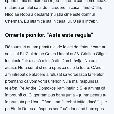
spune nimic numele de Dejeu”. Întrebat cum comentează
mutarea omului său de încredere în casa firmei Crilin,
Nicolae Robu a declarat ”nu știu cine este domnul
Gherman. Eu știam că stă în casa lui. O să îl întreb”.
Omerta pionilor. ”Asta este regula”
Răspunsuri nu am primit nici de la cei doi ”pioni” care au
solicitat PUZ-ul de pe Calea Urseni nr.36. Cristian Gligor
locuiește într-o casă micuță din Dumbrăvița. Nu era
acasă. Ne-a sunat și ne-a spus că este la lucru. CÂnd l-
am întrebat de afacere a refuzat să vorbească la telefon
promițând că vom vorbi ulterior. Nu a mai răspuns la
telefon. Pe Andrei Domokos l-am întâlnit. Și-a amintit că
împreună cu Gligor ”am pus banii juma – juma” pentru a-l
împrumuta pe Ursu. Când l-am întrebat inițial dacă îl știe
pe Florin Dejeu a răspuns sec ”nu”, dar când i-am spus