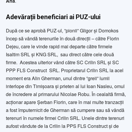
Ana
.
Adevărații beneficiari ai PUZ-ului
După ce se aprobă PUZ-ul, ”pionii” Gligor și Domokos
încep să vândă terenurile în două direcții – către Florin
Dejeu, care le vinde rapid mai departe către firmele
Isaltim SRL și KNG SRL, sau direct către cele două
firme. Acestea ulterior vând către SC Crilin SRL și SC
PPP FLS Construct SRL. Proprietarul Crilin SRL la acel
moment era Alin Gherman, unul dintre ”greii” lumii
interlope din Timișoara și prieten al lui Ioan Nasleu, omul
de încredere al primarului Nicolae Robu. În cealaltă firmă,
acționar apare Șerban Florin, care în mai multe tranzacții
a fost împuternicit de Gherman să cumpere sau să vândă
terenuri în numele firmei Crilin SRL. Unele dintre terenuri
aufost vândute de la Crilin la PPS FLS Construct și de