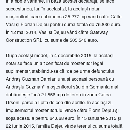
în ambele variante. În baza acestei declarații, se face
succesiunea, iar, în aceiași zi, la același notar,
moștenitorii care dobândesc 25.277 mp vând către Călin
Vasi și Florian Dejeu pentru suma totală de 75.830 euro.
În 12 mai 2014, Vasi și Dejeu vând către Gateway
Construction SRL, cu suma de 505.540 euro.
După același model, în 4 decembrie 2015, la același
notar se face un alt certificat de moștenitor legal
suplimentar, stabilindu-se că ”de pe urma defunctului
Andraș Cuzman Damian una și acceași persoană cu
Andrașiu Cuzman”, moștenitorul său din Germania mai
dobândește încă 21.556 mp de teren în zona Calea
Urseni, parcelă lipită de cea din aprilie. În aceiași zi,
împuternicitul moștenitorului vinde către Florin Dejeu și
soția acestuia pentru 64.668 euro. În 15 ianuarie 2015 și
22 iunie 2015, familia Dejeu vinde terenul cu suma totală