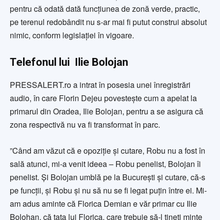
pentru că odată dată funcțiunea de zonă verde, practic,
pe terenul redobândit nu s-ar mai fi putut construi absolut
nimic, conform legislației în vigoare.
Telefonul lui Ilie Bolojan
PRESSALERT.ro a intrat în posesia unei înregistrări
audio, în care Florin Dejeu povestește cum a apelat la
primarul din Oradea, Ilie Bolojan, pentru a se asigura că
zona respectivă nu va fi transformat în parc.
”Când am văzut că e opoziție și cutare, Robu nu a fost în
sală atunci, mi-a venit ideea – Robu penelist, Bolojan îi
penelist. Și Bolojan umblă pe la București și cutare, că-s
pe funcții, și Robu și nu să nu se fi legat puțin între ei. Mi-
am adus aminte că Florica Demian e văr primar cu Ilie
Bolohan, că tata lui Florica, care trebuie să-l țineți minte