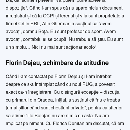
dispoziție”. Când i-am spus că nu apare niciun document
înregistrat și că la OCPI și terenul și vila sunt proprietate a
firmei Crilin SRL, Alin Gherman a susținut că ”avem
avocați, domnu Boța. Eu sunt profesor de sport. Avem
avocați, contabili, ei se ocupă. Nu trebuie să știu. Eu sunt
un simplu… Nici nu mai sunt acționar acolo”.
Florin Dejeu, schimbare de atitudine
Când l-am contactat pe Florin Dejeu și l-am întrebat
despre ce s-a întâmplat când cu noul PUG, a povestit
exact ca-n înregistrare. Cu o singură excepție – discuția
cu primarul din Oradea. Inițial, a susținut că ”nu e treaba
jurnaliștilor când sunt chestiuni private”, pentru ca ulterior
să afirme ”Ilie Bolojan nu are nimic cu asta. Nu am
implicat pe nimeni. Cu Florica Demian am discutat, că era