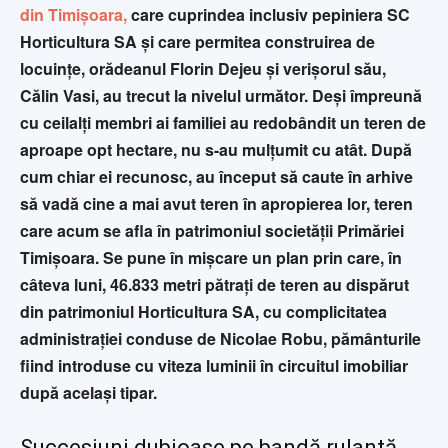
din Timișoara,
care cuprindea inclusiv pepiniera SC
Horticultura SA și care permitea construirea de
locuințe, orădeanul Florin Dejeu și verișorul său,
Călin Vasi, au trecut la nivelul următor. Deși împreună
cu ceilalți membri ai familiei au redobândit un teren de
aproape opt hectare, nu s-au mulțumit cu atât. După
cum chiar ei recunosc, au început să caute în arhive
să vadă cine a mai avut teren în apropierea lor, teren
care acum se afla în patrimoniul societății Primăriei
Timișoara. Se pune în mișcare un plan prin care, în
câteva luni, 46.833 metri pătrați de teren au dispărut
din patrimoniul Horticultura SA, cu complicitatea
administrației conduse de Nicolae Robu, pământurile
fiind introduse cu viteza luminii în circuitul imobiliar
după același tipar.
Succesiuni dubioase pe bandă rulantă