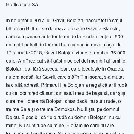
Horticultura SA.
În noiembrie 2017, lui Gavril Bolojan, născut tot în satul
bihorean Birtin, i se donează de către Gavrilă Stanciu,
care cumpărase anterior teren de la Florian Dejeu, 500
de metri pătrați de terenul bun comun în devălmășie. În
17 ianuarie 2018, Gavril Bolojan vinde terenul cu 36.000
euro. Am încercat să-i găsim pe cei doi membri ai familiei
Bolojan, dar fără succes. Ioan, care locuiește în Oradea,
nu era acasă, iar Gavril, care stă în Timișoara, s-a mutat
la o altă adresă. Primarul Ilie Bolojan a negat că ar fi rudă
cu cei doi ”cred că sunt din satul meu de baștină, dar știți
o treime îi cheamă Bolojan, chiar dacă nu sunt rude, o
treime Sala și o treime Domokos. Nu îl știu pe domnul
Dejeu. E posibil să fie o rudă cu domnii Bolojan, nu cu
mine. Nu sunt rude cu mine. E o familie care nu are
legătură cu familia mea. Să ne înțelegem bine. Puteți să