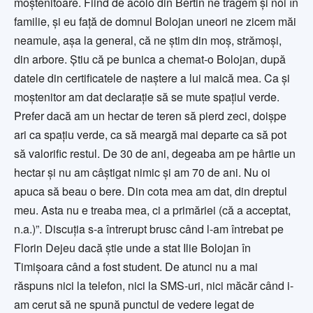
moștenitoare. Fiind de acolo din Bertin ne tragem și noi în
familie, și eu față de domnul Bolojan uneori ne zicem măi
neamule, așa la general, că ne știm din moș, strămoși,
din arbore. Știu că pe bunica a chemat-o Bolojan, după
datele din certificatele de naștere a lui maică mea. Ca și
moștenitor am dat declarație să se mute spațiul verde.
Prefer dacă am un hectar de teren să pierd zeci, doișpe
ari ca spațiu verde, ca să meargă mai departe ca să pot
să valorific restul. De 30 de ani, degeaba am pe hârtie un
hectar și nu am câștigat nimic și am 70 de ani. Nu oi
apuca să beau o bere. Din cota mea am dat, din dreptul
meu. Asta nu e treaba mea, ci a primăriei (că a acceptat,
n.a.)”. Discuția s-a întrerupt brusc când l-am întrebat pe
Florin Dejeu dacă știe unde a stat Ilie Bolojan în
Timișoara când a fost student. De atunci nu a mai
răspuns nici la telefon, nici la SMS-uri, nici măcăr când i-
am cerut să ne spună punctul de vedere legat de