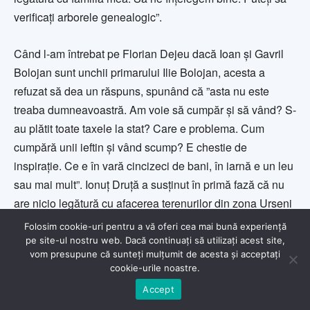
verificați arborele genealogic”.
Când l-am întrebat pe Florian Dejeu dacă Ioan și Gavril
Bolojan sunt unchii primarului Ilie Bolojan, acesta a
refuzat să dea un răspuns, spunând că ”asta nu este
treaba dumneavoastră. Am voie să cumpăr și să vând? S-
au plătit toate taxele la stat? Care e problema. Cum
cumpără unii ieftin și vând scump? E chestie de
inspirație. Ce e în vară cincizeci de bani, în iarnă e un leu
sau mai mult”. Ionuț Druță a susținut în primă fază că nu
are nicio legătură cu afacerea terenurilor din zona Urseni
și nu a vrut să dea detalii despre modul cum a ajuns să
Folosim cookie-uri pentru a vă oferi cea mai bună experiență
fie mandatarul lui Ioan Bolojan. Când, a doua zi, l-am
pe site-ul nostru web. Dacă continuați să utilizați acest site,
vom presupune că sunteți mulțumit de acesta și acceptați
întrebat despre informațiile solicitate primăriei, Druță a
cookie-urile noastre.
susștiut că ”v-am spus că nu mai am acum interes. Nu pot
Accept
să vă dau mai multe informații la telefon. Sunt ocupat