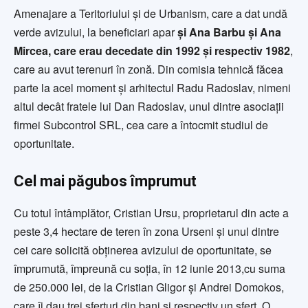
Amenajare a Teritoriului și de Urbanism, care a dat undă
verde avizului, la beneficiari apar
și Ana Barbu și Ana
Mircea, care erau decedate din 1992 și respectiv 1982
,
care au avut terenuri în zonă. Din comisia tehnică făcea
parte la acel moment și arhitectul Radu Radoslav, nimeni
altul decât fratele lui Dan Radoslav, unul dintre asociații
firmei Subcontrol SRL, cea care a întocmit studiul de
oportunitate.
Cel mai păgubos împrumut
Cu totul întâmplător, Cristian Ursu, proprietarul din acte a
peste 3,4 hectare de teren în zona Urseni și unul dintre
cei care solicită obținerea avizului de oportunitate, se
împrumută, împreună cu soția, în 12 iunie 2013,cu suma
de 250.000 lei, de la Cristian Gligor și Andrei Domokos,
care îi dau trei sferturi din bani și respectiv un sfert. O