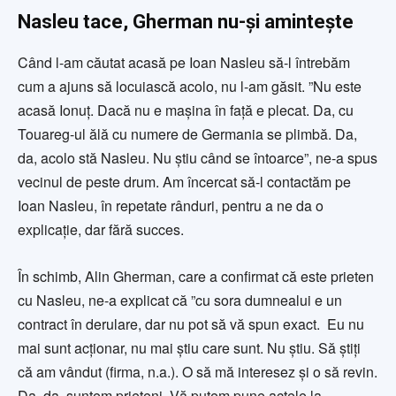
Nasleu tace, Gherman nu-și amintește
Când l-am căutat acasă pe Ioan Nasleu să-l întrebăm
cum a ajuns să locuiască acolo, nu l-am găsit. ”Nu este
acasă Ionuț. Dacă nu e mașina în față e plecat. Da, cu
Touareg-ul ălă cu numere de Germania se plimbă. Da,
da, acolo stă Nasleu. Nu știu când se întoarce”, ne-a spus
vecinul de peste drum. Am încercat să-l contactăm pe
Ioan Nasleu, în repetate rânduri, pentru a ne da o
explicație, dar fără succes.
În schimb, Alin Gherman, care a confirmat că este prieten
cu Nasleu, ne-a explicat că ”cu sora dumnealui e un
contract în derulare, dar nu pot să vă spun exact. Eu nu
mai sunt acționar, nu mai știu care sunt. Nu știu. Să știți
că am vândut (firma, n.a.). O să mă interesez și o să revin.
Da, da, suntem prieteni. Vă putem pune actele la