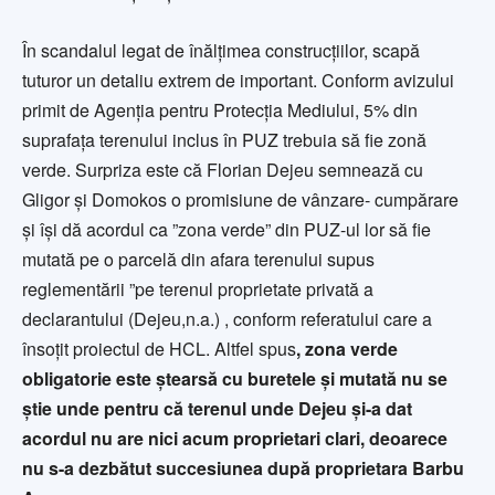
În scandalul legat de înălțimea construcțiilor, scapă
tuturor un detaliu extrem de important. Conform avizului
primit de Agenția pentru Protecția Mediului, 5% din
suprafața terenului inclus în PUZ trebuia să fie zonă
verde. Surpriza este că Florian Dejeu semnează cu
Gligor și Domokos o promisiune de vânzare- cumpărare
și își dă acordul ca ”zona verde” din PUZ-ul lor să fie
mutată pe o parcelă din afara terenului supus
reglementării ”pe terenul proprietate privată a
declarantului (Dejeu,n.a.) , conform referatului care a
însoțit proiectul de HCL. Altfel spus
, zona verde
obligatorie este ștearsă cu buretele și mutată nu se
știe unde pentru că terenul unde Dejeu și-a dat
acordul nu are nici acum proprietari clari, deoarece
nu s-a dezbătut succesiunea după proprietara Barbu