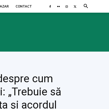
AZAR
CONTACT
 despre cum
i: „Trebuie să
ța și acordul