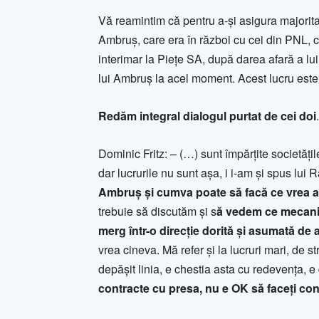
Vă reamintim că pentru a-și asigura majorita
Ambruș, care era în război cu cei din PNL, c
interimar la Piețe SA, după darea afară a lu
lui Ambruș la acel moment. Acest lucru este 
Redăm integral dialogul purtat de cei doi
.
Dominic Fritz: – (…) sunt împărțite societăți
dar lucrurile nu sunt așa, i i-am și spus lui 
Ambruș și cumva poate să facă ce vrea 
trebuie să discutăm și s
ă vedem ce mecanis
merg într-o direcție dorită și asumată de 
vrea cineva. Mă refer și la lucruri mari, de 
depășit linia, e chestia asta cu redevența, e 
contracte cu presa, nu e OK să faceți con