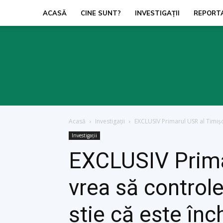
ACASĂ
CINE SUNT?
INVESTIGAŢII
REPORT
Acasă
Investigaţii
EXCLUSIV Primarul USR al Timiș
Investigaţii
EXCLUSIV Prima
vrea să controle
știe că este înc