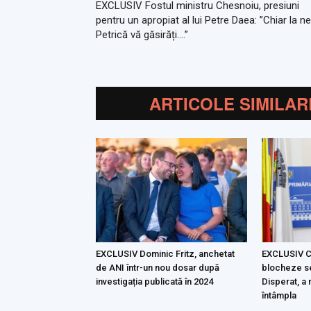
EXCLUSIV Fostul ministru Chesnoiu, presiuni
pentru un apropiat al lui Petre Daea: ”Chiar la n
Petrică vă găsirăți….”
ARTICOLE SIMILAR
EXCLUSIV Cu
EXCLUSIV Dominic Fritz, anchetat
blocheze se
de ANI într-un nou dosar după
Disperat, a
investigația publicată în 2024
întâmpla