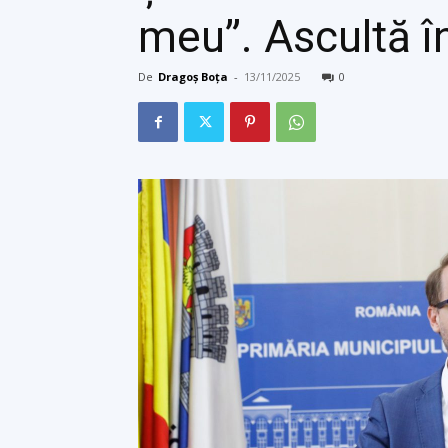
meu”. Ascultă î
De
Dragoș Boța
-
13/11/2025
0