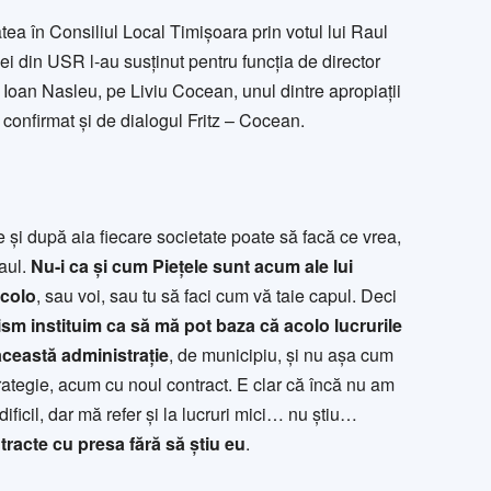
tea în Consiliul Local Timișoara prin votul lui Raul
ei din USR l-au susținut pentru funcția de director
i Ioan Nasleu, pe Liviu Cocean, unul dintre apropiații
confirmat și de dialogul Fritz – Cocean.
le și după aia fiecare societate poate să facă ce vrea,
Raul.
Nu-i ca și cum Piețele sunt acum ale lui
acolo
, sau voi, sau tu să faci cum vă taie capul. Deci
m instituim ca să mă pot baza că acolo lucrurile
această administrație
, de municipiu, și nu așa cum
strategie, acum cu noul contract. E clar că încă nu am
dificil, dar mă refer și la lucruri mici… nu știu…
tracte cu presa fără să știu eu
.