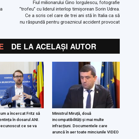
Fiul milionarului Gino Iorgulescu, fotografie
ea
”trofeu” cu liderul interlop timișorean Sorin Udrea.
Ce a scris cel care de trei ani stă în Italia ca să
nu răspundă pentru groaznicul accident provocat
E
DE LA ACELAȘI AUTOR
m a încercat Fritz să
Ministrul Miruță, două
ntința în dosarul ANI.
incompatibilități și mai multe
 recunoscut ce se va
infracțiuni. Documentele care
aruncă în aer toate minciunile VIDEO