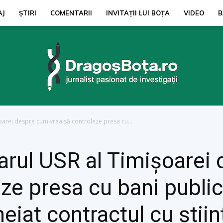
AJ
ŞTIRI
COMENTARII
INVITAȚII LUI BOŢA
VIDEO
B
oarei despre cum vrea să controleze presa cu...
dragosbota.ro
rul USR al Timișoarei
ze presa cu bani public
heiat contractul cu știin