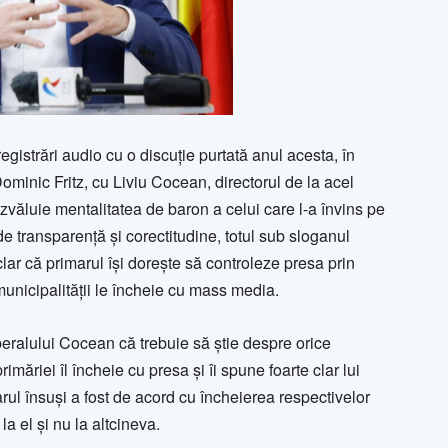
istrări audio cu o discuție purtată anul acesta, în
ominic Fritz, cu Liviu Cocean, directorul de la acel
văluie mentalitatea de baron a celui care l-a învins pe
 transparență și corectitudine, totul sub sloganul
clar că primarul își dorește să controleze presa prin
municipalității le încheie cu mass media.
liberalului Cocean că trebuie să știe despre orice
măriei îl încheie cu presa și îi spune foarte clar lui
arul însuși a fost de acord cu încheierea respectivelor
a el și nu la altcineva.