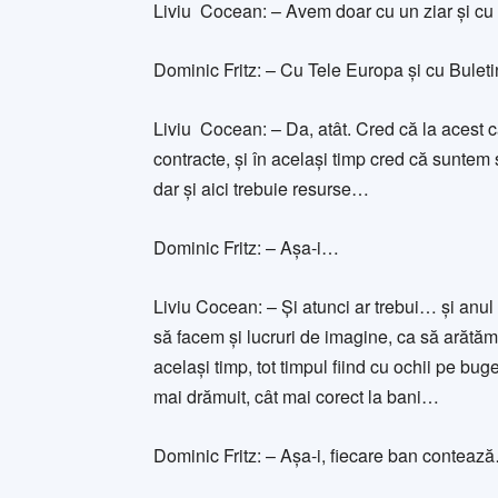
Liviu Cocean: – Avem doar cu un ziar și cu o
Dominic Fritz: – Cu Tele Europa și cu Buletin
Liviu Cocean: – Da, atât. Cred că la acest c
contracte, și în același timp cred că suntem
dar și aici trebuie resurse…
Dominic Fritz: – Așa-i…
Liviu Cocean: – Și atunci ar trebui… și anul
să facem și lucruri de imagine, ca să arătăm c
același timp, tot timpul fiind cu ochii pe bu
mai drămuit, cât mai corect la bani…
Dominic Fritz: – Așa-i, fiecare ban conteaz