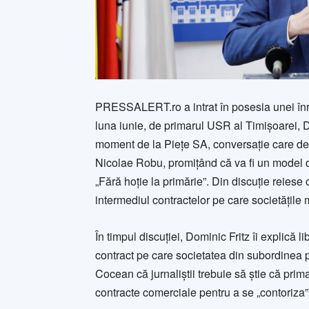
PRESSALERT.ro a intrat în posesia unei înreg
luna iunie, de primarul USR al Timișoarei, D
moment de la Piețe SA, conversație care dez
Nicolae Robu, promițând că va fi un model de
„Fără hoție la primărie”. Din discuție reiese 
intermediul contractelor pe care societățile 
În timpul discuției, Dominic Fritz îi explică 
contract pe care societatea din subordinea pri
Cocean că jurnaliștii trebuie să știe că prim
contracte comerciale pentru a se „contoriza” l