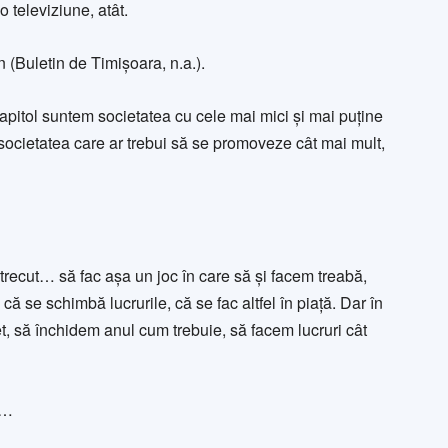
 televiziune, atât.
 (Buletin de Timișoara, n.a.).
apitol suntem societatea cu cele mai mici și mai puține
 societatea care ar trebui să se promoveze cât mai mult,
 trecut… să fac așa un joc în care să și facem treabă,
ă se schimbă lucrurile, că se fac altfel în piață. Dar în
get, să închidem anul cum trebuie, să facem lucruri cât
ă…