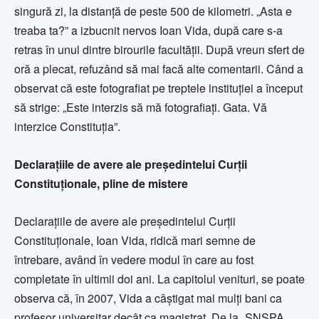
singură zi, la distanţă de peste 500 de kilometri. „Asta e
treaba ta?” a izbucnit nervos Ioan Vida, după care s-a
retras în unul dintre birourile facultăţii. După vreun sfert de
oră a plecat, refuzând să mai facă alte comentarii. Când a
observat că este fotografiat pe treptele instituţiei a început
să strige: „Este interzis să mă fotografiaţi. Gata. Vă
interzice Constituţia”.
Declaraţiile de avere ale preşedintelui Curţii
Constituţionale, pline de mistere
Declaraţiile de avere ale preşedintelui Curţii
Constituţionale, Ioan Vida, ridică mari semne de
întrebare, având în vedere modul în care au fost
completate în ultimii doi ani. La capitolul venituri, se poate
observa că, în 2007, Vida a câştigat mai mulţi bani ca
profesor universitar decât ca magistrat. De la „SNSPA,