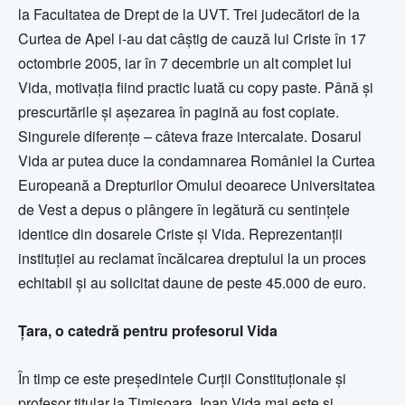
la Facultatea de Drept de la UVT. Trei judecători de la
Curtea de Apel i-au dat câştig de cauză lui Criste în 17
octombrie 2005, iar în 7 decembrie un alt complet lui
Vida, motivaţia fiind practic luată cu copy paste. Până şi
prescurtările şi aşezarea în pagină au fost copiate.
Singurele diferenţe – câteva fraze intercalate. Dosarul
Vida ar putea duce la condamnarea României la Curtea
Europeană a Drepturilor Omului deoarece Universitatea
de Vest a depus o plângere în legătură cu sentinţele
identice din dosarele Criste şi Vida. Reprezentanţii
instituţiei au reclamat încălcarea dreptului la un proces
echitabil şi au solicitat daune de peste 45.000 de euro.
Ţara, o catedră pentru profesorul Vida
În timp ce este preşedintele Curţii Constituţionale şi
profesor titular la Timişoara, Ioan Vida mai este şi