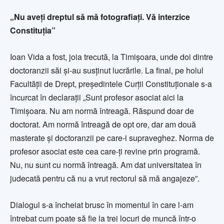
„Nu aveţi dreptul să mă fotografiaţi. Vă interzice
Constituţia”
Ioan Vida a fost, joia trecută, la Timişoara, unde doi dintre
doctoranzii săi şi-au susţinut lucrările. La final, pe holul
Facultăţii de Drept, preşedintele Curţii Constituţionale s-a
încurcat în declaraţii „Sunt profesor asociat aici la
Timişoara. Nu am normă întreagă. Răspund doar de
doctorat. Am normă întreagă de opt ore, dar am două
masterate şi doctoranzii pe care-i supraveghez. Norma de
profesor asociat este cea care-ţi revine prin programă.
Nu, nu sunt cu normă întreagă. Am dat universitatea în
judecată pentru că nu a vrut rectorul să mă angajeze”.
Dialogul s-a încheiat brusc în momentul în care l-am
întrebat cum poate să fie la trei locuri de muncă într-o