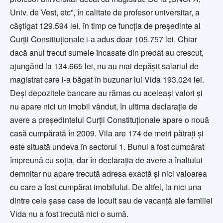
Univ. de Vest, etc”, în calitate de profesor universitar, a
câştigat 129.594 lei, în timp ce funcţia de preşedinte al
Curţii Constituţionale i-a adus doar 105.757 lei. Chiar
dacă anul trecut sumele încasate din predat au crescut,
ajungând la 134.665 lei, nu au mai depăşit salariul de
magistrat care i-a băgat în buzunar lui Vida 193.024 lei.
Deşi depozitele bancare au rămas cu aceleaşi valori şi
nu apare nici un imobil vândut, în ultima declaraţie de
avere a preşedintelui Curţii Constituţionale apare o nouă
casă cumpărată în 2009. Vila are 174 de metri pătraţi şi
este situată undeva în sectorul 1. Bunul a fost cumpărat
împreună cu soţia, dar în declaraţia de avere a înaltului
demnitar nu apare trecută adresa exactă şi nici valoarea
cu care a fost cumpărat imobilului. De altfel, la nici una
dintre cele şase case de locuit sau de vacanţă ale familiei
Vida nu a fost trecută nici o sumă.