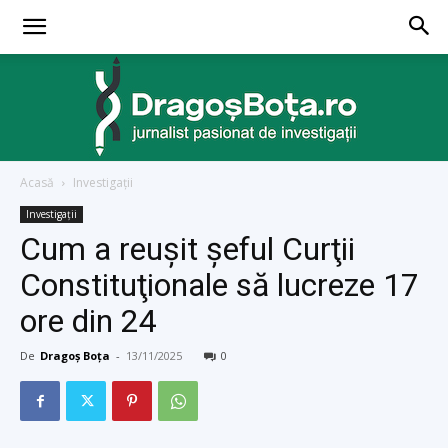
Acasă
Investigaţii
dragosbota.ro
Investigaţii
Cum a reuşit șeful Curţii
Constituţionale să lucreze 17
ore din 24
De
Dragoș Boța
-
13/11/2025
0