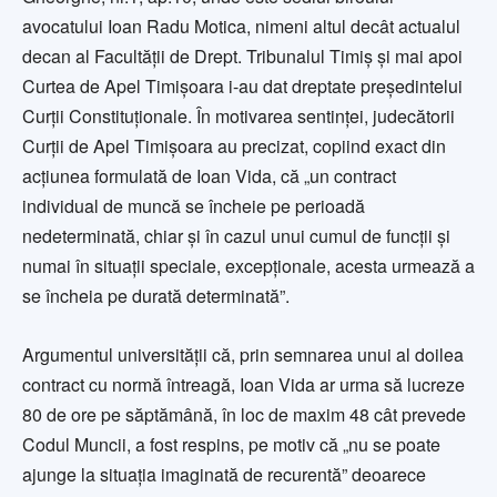
avocatului Ioan Radu Motica, nimeni altul decât actualul
decan al Facultăţii de Drept. Tribunalul Timiş şi mai apoi
Curtea de Apel Timişoara i-au dat dreptate preşedintelui
Curţii Constituţionale. În motivarea sentinţei, judecătorii
Curţii de Apel Timişoara au precizat, copiind exact din
acţiunea formulată de Ioan Vida, că „un contract
individual de muncă se încheie pe perioadă
nedeterminată, chiar şi în cazul unui cumul de funcţii şi
numai în situaţii speciale, excepţionale, acesta urmează a
se încheia pe durată determinată”.
Argumentul universităţii că, prin semnarea unui al doilea
contract cu normă întreagă, Ioan Vida ar urma să lucreze
80 de ore pe săptămână, în loc de maxim 48 cât prevede
Codul Muncii, a fost respins, pe motiv că „nu se poate
ajunge la situaţia imaginată de recurentă” deoarece