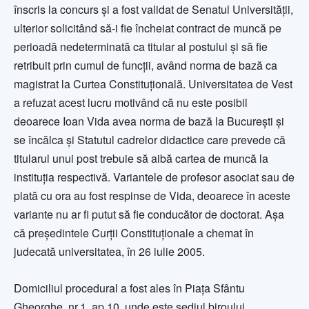
înscris la concurs şi a fost validat de Senatul Universităţii,
ulterior solicitând să-i fie încheiat contract de muncă pe
perioadă nedeterminată ca titular al postului şi să fie
retribuit prin cumul de funcţii, având norma de bază ca
magistrat la Curtea Constituţională. Universitatea de Vest
a refuzat acest lucru motivând că nu este posibil
deoarece Ioan Vida avea norma de bază la Bucureşti şi
se încălca şi Statutul cadrelor didactice care prevede că
titularul unui post trebuie să aibă cartea de muncă la
instituţia respectivă. Variantele de profesor asociat sau de
plată cu ora au fost respinse de Vida, deoarece în aceste
variante nu ar fi putut să fie conducător de doctorat. Aşa
că preşedintele Curţii Constituţionale a chemat în
judecată universitatea, în 26 iulie 2005.
Domiciliul procedural a fost ales în Piaţa Sfântu
Gheorghe, nr.1, ap.10, unde este sediul biroului