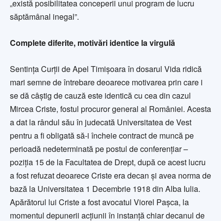
„există posibilitatea conceperii unui program de lucru
săptămânal inegal”.
Complete diferite, motivări identice la virgulă
Sentinţa Curţii de Apel Timişoara în dosarul Vida ridică
mari semne de întrebare deoarece motivarea prin care i
se dă câştig de cauză este identică cu cea din cazul
Mircea Criste, fostul procuror general al României. Acesta
a dat la rândul său în judecată Universitatea de Vest
pentru a fi obligată să-i încheie contract de muncă pe
perioadă nedeterminată pe postul de conferenţiar –
poziţia 15 de la Facultatea de Drept, după ce acest lucru
a fost refuzat deoarece Criste era decan şi avea norma de
bază la Universitatea 1 Decembrie 1918 din Alba Iulia.
Apărătorul lui Criste a fost avocatul Viorel Paşca, la
momentul depunerii acţiunii în instanţă chiar decanul de