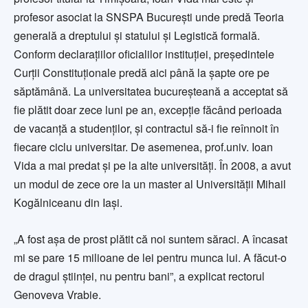
profesor asociat la SNSPA Bucureşti unde predă Teoria
generală a dreptului şi statului şi Legistică formală.
Conform declaraţiilor oficialilor instituţiei, preşedintele
Curţii Constituţionale predă aici până la şapte ore pe
săptămână. La universitatea bucureşteană a acceptat să
fie plătit doar zece luni pe an, excepţie făcând perioada
de vacanţă a studenţilor, şi contractul să-i fie reînnoit în
fiecare ciclu universitar. De asemenea, prof.univ. Ioan
Vida a mai predat şi pe la alte universităţi. În 2008, a avut
un modul de zece ore la un master al Universităţii Mihail
Kogălniceanu din Iaşi.
„A fost aşa de prost plătit că noi suntem săraci. A încasat
mi se pare 15 milioane de lei pentru munca lui. A făcut-o
de dragul ştiinţei, nu pentru bani”, a explicat rectorul
Genoveva Vrabie.