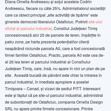
Diana Ornella Andreescu şi soţul acesteia Codrin
Andreescu, fiecare cu câte 25%. Administratorul societăţii
care ca obiect principal „alte activităţi de tipărire” este
ginerele democrat liberalului Ostaficiuc. Potrivit
site-ului
oficial al parcului industrial
, Consiliul Judeţean Timiş
concesionează aici 25 de parcele de teren, împărţite în
patru zone, pe harta prezenta potenţialilor clienţi
neapărând niciunde parcela A0, care a fost concesionată
firmei familiei Ostaficiuc. Practic, parcela A0 este cea de-
al 26 lea teren al parcului industrial al Consiliului
Judeţean Timiş, care, însă, nu apare în nici un plan de pe
site. Această bucată de pământ este chiar la intrarea în
parcul industrial, în imediata apropiere a şoselei
Timişoara – Cenad, şi vizavi de sediul PITT. Interesant
este şi faptul că pe site-ul parcului industrial, administrat
de subordonaţii de Ostaficiuc, compania Ornella Design
SRL nu apare printre firmele concesionare. Printre