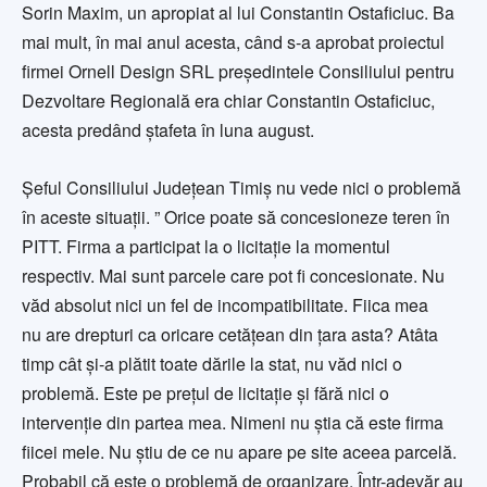
Sorin Maxim, un apropiat al lui Constantin Ostaficiuc. Ba
mai mult, în mai anul acesta, când s-a aprobat proiectul
firmei Ornell Design SRL preşedintele Consiliului pentru
Dezvoltare Regională era chiar Constantin Ostaficiuc,
acesta predând ştafeta în luna august.
Şeful Consiliului Judeţean Timiş nu vede nici o problemă
în aceste situaţii. ” Orice poate să concesioneze teren în
PITT. Firma a participat la o licitaţie la momentul
respectiv. Mai sunt parcele care pot fi concesionate. Nu
văd absolut nici un fel de incompatibilitate. Fiica mea
nu are drepturi ca oricare cetăţean din ţara asta? Atâta
timp cât şi-a plătit toate dările la stat, nu văd nici o
problemă. Este pe preţul de licitaţie şi fără nici o
intervenţie din partea mea. Nimeni nu ştia că este firma
fiicei mele. Nu ştiu de ce nu apare pe site aceea parcelă.
Probabil că este o problemă de organizare. Într-adevăr au