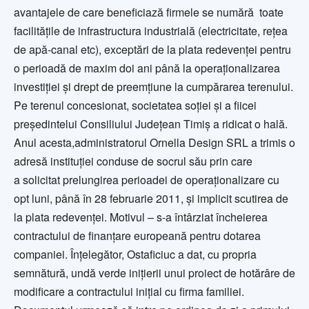
avantajele de care beneficiază firmele se numără toate
facilităţile de infrastructura industrială (electricitate, reţea
de apă-canal etc), exceptări de la plata redevenţei pentru
o perioadă de maxim doi ani până la operaţionalizarea
investiţiei şi drept de preemţiune la cumpărarea terenului.
Pe terenul concesionat, societatea soţiei şi a fiicei
preşedintelui Consiliului Judeţean Timiş a ridicat o hală.
Anul acesta,administratorul Ornella Design SRL a trimis o
adresă instituţiei conduse de socrul său prin care
a solicitat prelungirea perioadei de operaţionalizare cu
opt luni, până în 28 februarie 2011, şi implicit scutirea de
la plata redevenţei. Motivul – s-a întârziat încheierea
contractului de finanţare europeană pentru dotarea
companiei. Înţelegător, Ostaficiuc a dat, cu propria
semnătură, undă verde iniţierii unui proiect de hotărâre de
modificare a contractului iniţial cu firma familiei.