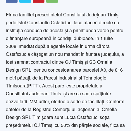
Firma familiei preşedintelui Consiliului Judeţean Timiş,
pedelistul Constantin Ostaficiuc, face afaceri directe cu
instituţia condusă de acesta şi a primit undă verde pentru
o finanţare europeană în condiţii dubioase. În 1 iulie
2008, imediat după alegerile locale în urma cărora
Ostaficiuc a câştigat un nou mandat în fruntea judeţului, a
fost semnat contractul dintre CJ Timiş şi SC Ornella
Design SRL pentru concesioanarea parcelei A0, de 816
metri pătraţi, de la Parcul Industrial şi Tehnologic
Timişoara(PITT). Acest parc este proprietate a
Consiliului Judeţean Timiş şi are ca scop sprijinire
dezvoltării IMM-urilor, oferind o serie de facilităţi. Conform
datelor de la Registrul Comerţului, acţionari ai Ornella
Design SRL Timişoara sunt Lucia Ostaficiuc, soţia
preşedintelui CJ Timiş, cu 50% din părţile sociale, fiica sa