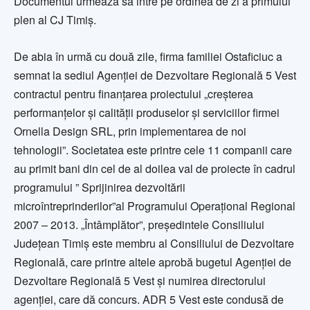
Documentul urmează să intre pe ordinea de zi a primului
plen al CJ Timiş.
De abia în urmă cu două zile, firma familiei Ostaficiuc a
semnat la sediul Agenţiei de Dezvoltare Regională 5 Vest
contractul pentru finanţarea proiectului „creşterea
performanţelor şi calităţii produselor şi serviciilor firmei
Ornella Design SRL, prin implementarea de noi
tehnologii”. Societatea este printre cele 11 companii care
au primit bani din cel de al doilea val de proiecte în cadrul
programului ” Sprijinirea dezvoltării
microîntreprinderilor”al Programului Operaţional Regional
2007 – 2013. „Întâmplător”, preşedintele Consiliului
Judeţean Timiş este membru al Consiliului de Dezvoltare
Regională, care printre altele aprobă bugetul Agenţiei de
Dezvoltare Regională 5 Vest şi numirea directorului
agenţiei, care dă concurs. ADR 5 Vest este condusă de