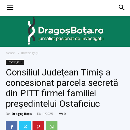
Acasă
Investigaţii
dragosbota.ro
Investigaţii
Consiliul Judeţean Timiş a
concesionat parcela secretă
din PITT firmei familiei
preşedintelui Ostaficiuc
De
Dragoș Boța
-
13/11/2025
0