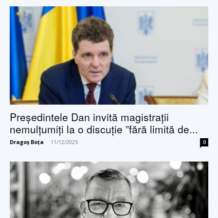
Președintele Dan invită magistrații
nemulțumiți la o discuție ”fără limită de...
Dragoș Boța
-
11/12/2025
0