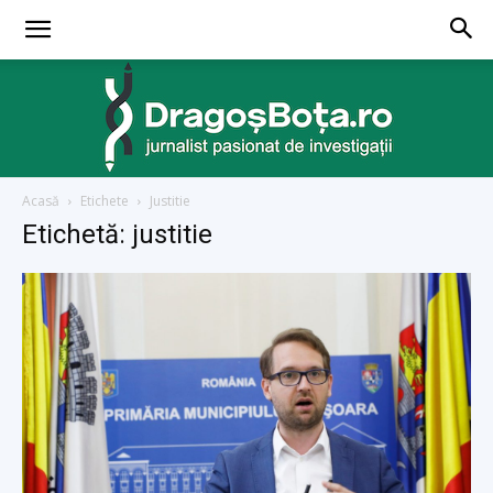
Acasă
Etichete
Justitie
dragosbota.ro
Etichetă: justitie