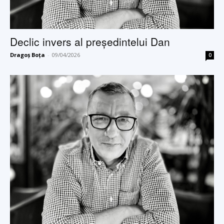
Declic invers al președintelui Dan
Dragoș Boța
-
09/04/2026
0