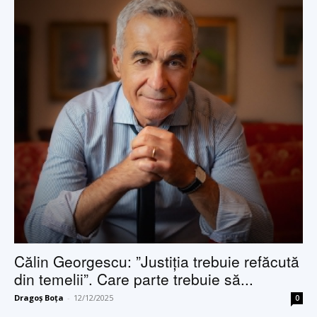
Călin Georgescu: ”Justiția trebuie refăcută
din temelii”. Care parte trebuie să...
Dragoș Boța
-
12/12/2025
0