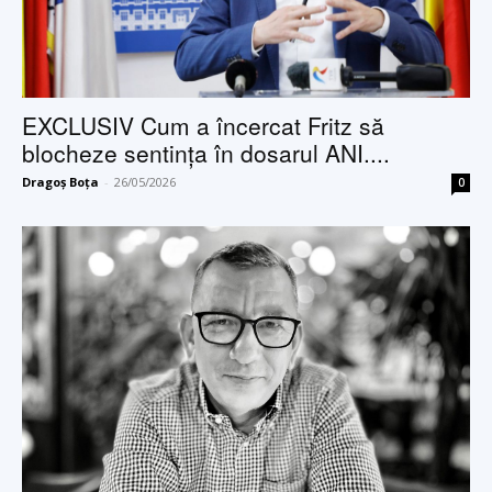
EXCLUSIV Cum a încercat Fritz să
blocheze sentința în dosarul ANI....
Dragoș Boța
-
26/05/2026
0