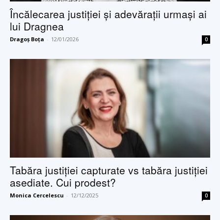
Încălecarea justiției și adevărații urmași ai
lui Dragnea
Dragoș Boța
-
12/01/2026
0
Tabăra justiției capturate vs tabăra justiției
asediate. Cui prodest?
Monica Cercelescu
-
12/12/2025
0