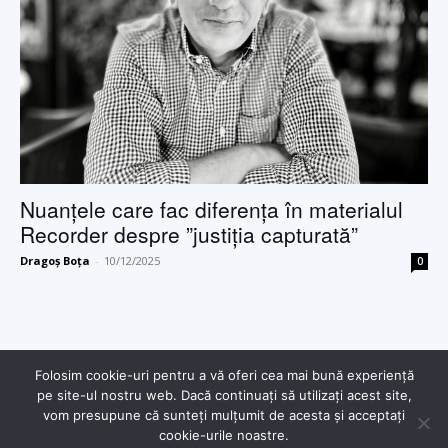
Nuanțele care fac diferența în materialul
Recorder despre ”justiția capturată”
Dragoș Boța
-
10/12/2025
0
Folosim cookie-uri pentru a vă oferi cea mai bună experiență
pe site-ul nostru web. Dacă continuați să utilizați acest site,
vom presupune că sunteți mulțumit de acesta și acceptați
© Copyright - 2025 Dragoș Boța
cookie-urile noastre.