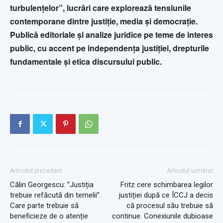
turbulențelor”, lucrări care explorează tensiunile
contemporane dintre justiție, media și democrație.
Publică editoriale și analize juridice pe teme de interes
public, cu accent pe independența justiției, drepturile
fundamentale și etica discursului public.
Articolul precedent
Articolul următor
Călin Georgescu: ”Justiția
Fritz cere schimbarea legilor
trebuie refăcută din temelii”.
justiției după ce ÎCCJ a decis
Care parte trebuie să
că procesul său trebuie să
beneficieze de o atenție
continue. Conexiunile dubioase