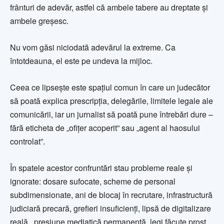
frânturi de adevăr, astfel că ambele tabere au dreptate și
ambele greșesc.
Nu vom găsi niciodată adevărul la extreme. Ca
întotdeauna, el este pe undeva la mijloc.
Ceea ce lipsește este spațiul comun în care un judecător
să poată explica prescripția, delegările, limitele legale ale
comunicării, iar un jurnalist să poată pune întrebări dure –
fără eticheta de „ofițer acoperit” sau „agent al haosului
controlat”.
În spatele acestor confruntări stau probleme reale și
ignorate: dosare sufocate, scheme de personal
subdimensionate, ani de blocaj în recrutare, infrastructură
judiciară precară, grefieri insuficienți, lipsă de digitalizare
reală, presiune mediatică permanentă, legi făcute prost