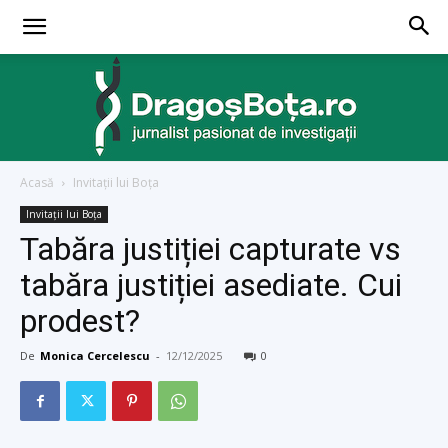
Acasă
Invitații lui Boţa
dragosbota.ro
Invitații lui Boţa
Tabăra justiției capturate vs
tabăra justiției asediate. Cui
prodest?
De
Monica Cercelescu
-
12/12/2025
0