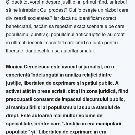
Și dacă tot vorbim despre justiție, în primul rând, ar trebui
să ne întrebăm: Cui prodest? Cui folosește un război care
divizează societatea? Iar dacă nu identificăm corect
beneficiarul, riscăm să repetăm exact scenariile pe care
populismul punitiv și populismul anticorupție le-au creat
în ultimul deceniu: societăți care cred că luptă pentru
libertate, dar deschid ușa autoritarismului.
Monica Cercelescu este avocat și jurnalist, cu o
experiență îndelungată în analiza relației dintre
justiție, libertatea de exprimare și spațiul public. A
activat atât în presa scrisă, cât și în zona juridică, fiind
preocupată constant de impactul discursului public,
al manipulării și al populismului asupra statului de
drept. Este autoarea mai multor volume de
specialitate, printre care ”Justiția în era manipulării
populiste” și ”Libertatea de exprimare în era