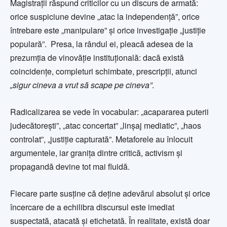
Magistrații răspund criticilor cu un discurs de armată:
orice suspiciune devine „atac la independență”, orice
întrebare este „manipulare” și orice investigație „justiție
populară”. Presa, la rândul ei, pleacă adesea de la
prezumția de vinovăție instituțională: dacă există
coincidențe, completuri schimbate, prescripții, atunci
„sigur cineva a vrut să scape pe cineva”
.
Radicalizarea se vede în vocabular: „acapararea puterii
judecătoreşti”, „atac concertat” „linșaj mediatic”, „haos
controlat”, „justiție capturată”. Metaforele au înlocuit
argumentele, iar granița dintre critică, activism și
propagandă devine tot mai fluidă.
Fiecare parte susține că deține adevărul absolut și orice
încercare de a echilibra discursul este imediat
suspectată, atacată și etichetată. În realitate, există doar