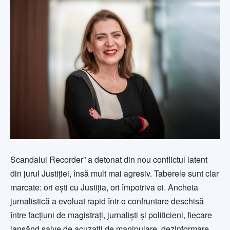
Scandalul Recorder” a detonat din nou conflictul latent
din jurul Justiției, însă mult mai agresiv. Taberele sunt clar
marcate: ori ești cu Justiția, ori împotriva ei. Ancheta
jurnalistică a evoluat rapid într-o confruntare deschisă
între facțiuni de magistrați, jurnaliști și politicieni, fiecare
lansând salve de acuzații de manipulare, dezinformare,