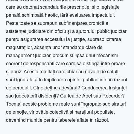
care au detonat scandalurile prescripției și o legislație
penală schimbată haotic, fără evaluarea impactului.
Peste toate se suprapun subfinanțarea cronică a
asistenței judiciare din oficiu și a ajutorului public judiciar
pentru asigurarea accesului la justiție, suprasolicitarea
magistraților, absența unor standarde clare de
management judiciar, precum și lipsa unui mecanism
coerent de responsabilizare care să distingă între eroare
și abuz. Aceste realități care chiar au nevoie de soluții
sunt ignorate prin implicarea opiniei publice într-un război
de percepții. Cine deține adevărul? Conducerea instanței
sau judecătorii disidenți? Curtea de Apel sau Recorder?
Tocmai aceste probleme reale sunt îngropate sub straturi
de emoție, vinovăție colectivă și narațiuni populiste,
devenind muniție pentru taberele aflate în război.