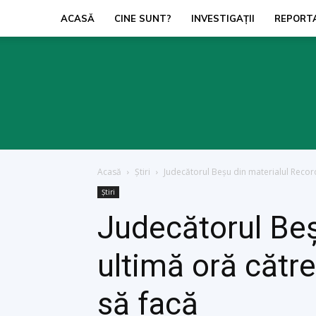
ACASĂ
CINE SUNT?
INVESTIGAŢII
REPORT
Acasă
Ştiri
Judecătorul Beșu din materialul Record
Ştiri
Judecătorul Beș
ultimă oră cătr
să facă