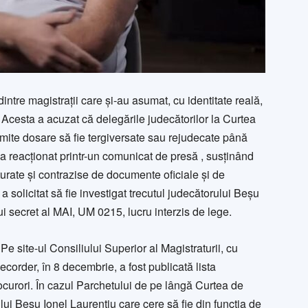
ntre magistrații care și-au asumat, cu identitate reală,
 Acesta a acuzat că delegările judecătorilor la Curtea
umite dosare să fie tergiversate sau rejudecate până
B a reacționat printr-un comunicat de presă , susținând
turate și contrazise de documente oficiale și de
solicitat să fie investigat trecutul judecătorului Beșu
ului secret al MAI, UM 0215, lucru interzis de lege.
Pe site-ul Consiliului Superior al Magistraturii, cu
ecorder, în 8 decembrie, a fost publicată lista
procurori. În cazul Parchetului de pe lângă Curtea de
 lui Beșu Ionel Laurențiu care cere să fie din funcția de