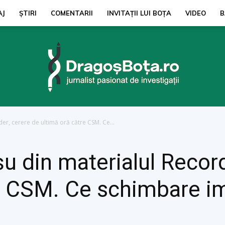
AJ
ŞTIRI
COMENTARII
INVITAȚII LUI BOŢA
VIDEO
B
er, cerere de ultimă oră către CSM. Ce...
dragosbota.ro
u din materialul Record
e CSM. Ce schimbare i