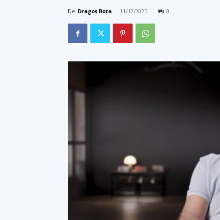
De
Dragoș Boța
-
11/12/2025
0