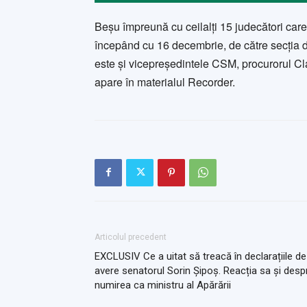
Beșu împreună cu ceilalți 15 judecători care 
începând cu 16 decembrie, de către secția d
este și vicepreședintele CSM, procurorul C
apare în materialul Recorder.
Articolul precedent
EXCLUSIV Ce a uitat să treacă în declarațiile de
avere senatorul Sorin Șipoș. Reacția sa și desp
numirea ca ministru al Apărării