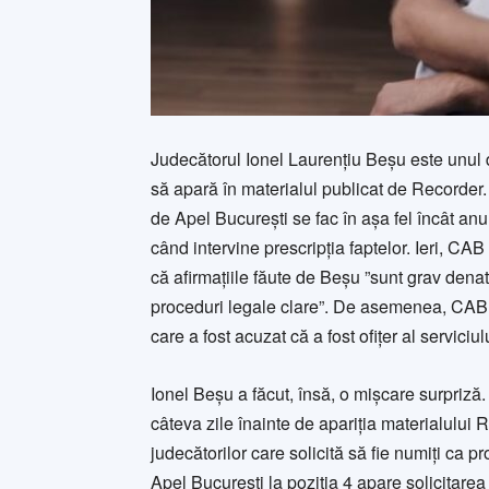
Judecătorul Ionel Laurențiu Beșu este unul di
să apară în materialul publicat de Recorder.
de Apel București se fac în așa fel încât an
când intervine prescripția faptelor. Ieri, CA
că afirmațiile făute de Beşu ”sunt grav dena
proceduri legale clare”. De asemenea, CAB a 
care a fost acuzat că a fost ofițer al servici
Ionel Beșu a făcut, însă, o mișcare surpriză. 
câteva zile înainte de apariția materialului R
judecătorilor care solicită să fie numiți ca 
Apel București la poziția 4 apare solicitarea