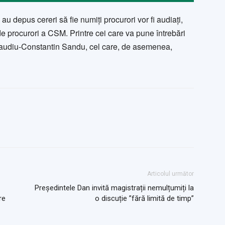
au depus cereri să fie numiți procurori vor fi audiați,
e procurori a CSM. Printre cei care va pune întrebări
laudiu-Constantin Sandu, cel care, de asemenea,
Articolul următor
Președintele Dan invită magistrații nemulțumiți la
re
o discuție ”fără limită de timp”