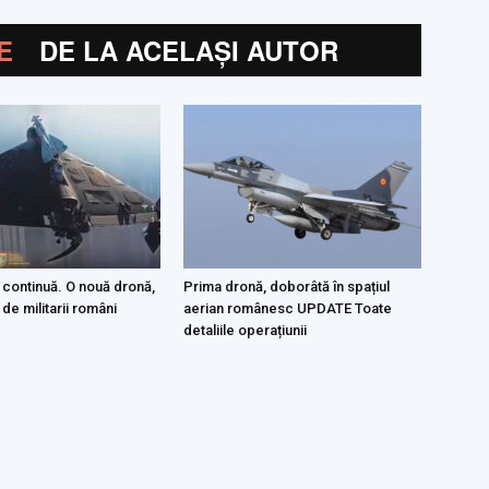
E
DE LA ACELAȘI AUTOR
 continuă. O nouă dronă,
Prima dronă, doborâtă în spațiul
 de militarii români
aerian românesc UPDATE Toate
detaliile operațiunii