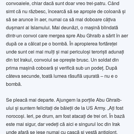
convoaiele, chiar dacă sunt doar vreo trei-patru. Când
simt că nu răzbesc, încearcă să se apropie de coloană şi
să se arunce în aer, numai ca să mai doboare câţiva
duşmani ai Islamului. Mai deunăzi, o maşină blindată
dintr-un convoi care mergea spre Abu Ghraib a sărit în aer
după ce a călcat pe o bombă. În apropierea fortăreţei
unde sunt cei mai mulţi şi mai periculoşi terorişti adunaţi
din tot Irakul, convoiul se opreşte brusc. Un soldat din
prima maşină coboară şi verifică sub un podeţ. După
câteva secunde, toată lumea răsuflă uşurată – nu e o
bombă.
Se pleacă mai departe. Ajungem la porţile Abu Ghraib-
ului şi suntem felicitaţi de băieţii de la US Army. „Aţi fost
norocoşi. Ieri, pe drum, am fost atacaţi de trei ori. În bază
este mai sigur, dar vedeţi că aici e singurul loc din Irak
unde afară se iese numai cu cască şi vestă antiglonţ,