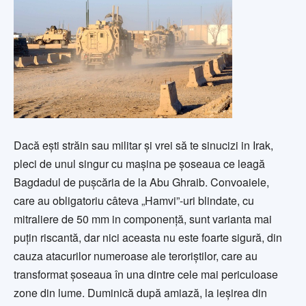
Dacă eşti străin sau militar şi vrei să te sinucizi in Irak,
pleci de unul singur cu maşina pe şoseaua ce leagă
Bagdadul de puşcăria de la Abu Ghraib. Convoaiele,
care au obligatoriu câteva „Hamvi”-uri blindate, cu
mitraliere de 50 mm in componenţă, sunt varianta mai
puţin riscantă, dar nici aceasta nu este foarte sigură, din
cauza atacurilor numeroase ale teroriştilor, care au
transformat şoseaua în una dintre cele mai periculoase
zone din lume. Duminică după amiază, la ieşirea din