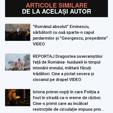
ARTICOLE SIMILARE
DE LA ACELAȘI AUTOR
”Românul absolut” Eminescu,
sărbătorit cu ouă sparte-n capul
jandarmilor și ”Georgescu, președinte”
VIDEO
REPORTAJ Dragostea suveraniștilor
față de România- huiduieli în timpul
intonării imnului, militarii făcuți
trădători. Cine a pictat secera și
ciocanul pe drapel VIDEO
Istoria primei nopți în care Poliția a
fost în stradă ca-n vreme de război.
Cine-s primii care au încălcat
restricțiile de circulație impuse prin...