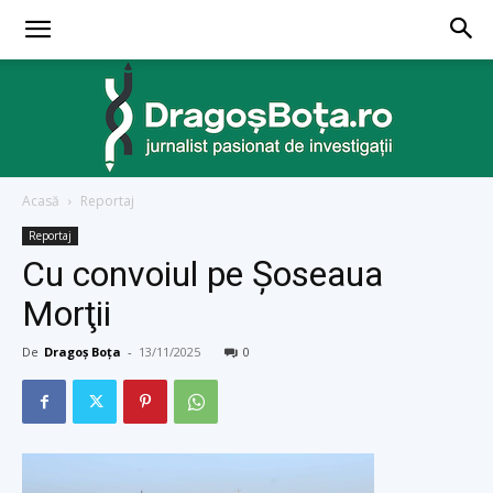
Acasă
Reportaj
dragosbota.ro
Reportaj
Cu convoiul pe Şoseaua
Morţii
De
Dragoș Boța
-
13/11/2025
0