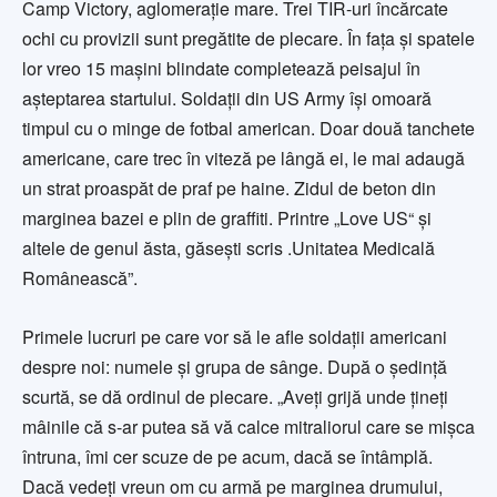
Camp Victory, aglomeraţie mare. Trei TIR-uri încărcate
ochi cu provizii sunt pregătite de plecare. În faţa şi spatele
lor vreo 15 maşini blindate completează peisajul în
aşteptarea startului. Soldaţii din US Army îşi omoară
timpul cu o minge de fotbal american. Doar două tanchete
americane, care trec în viteză pe lângă ei, le mai adaugă
un strat proaspăt de praf pe haine. Zidul de beton din
marginea bazei e plin de graffiti. Printre „Love US“ şi
altele de genul ăsta, găseşti scris .Unitatea Medicală
Românească”.
Primele lucruri pe care vor să le afle soldaţii americani
despre noi: numele şi grupa de sânge. După o şedinţă
scurtă, se dă ordinul de plecare. „Aveţi grijă unde ţineţi
mâinile că s-ar putea să vă calce mitraliorul care se mişca
întruna, îmi cer scuze de pe acum, dacă se întâmplă.
Dacă vedeţi vreun om cu armă pe marginea drumului,