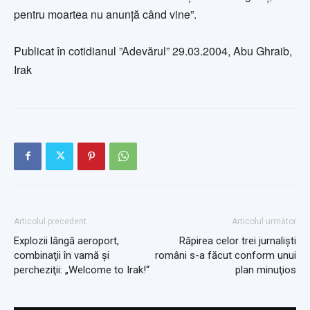
pentru moartea nu anunţă când vine”.
Publicat în cotidianul ”Adevărul” 29.03.2004, Abu Ghraib,
Irak
Articolul precedent
Articolul următor
Explozii lângă aeroport,
Răpirea celor trei jurnalişti
combinaţii în vamă şi
români s-a făcut conform unui
percheziţii: „Welcome to Irak!“
plan minuţios