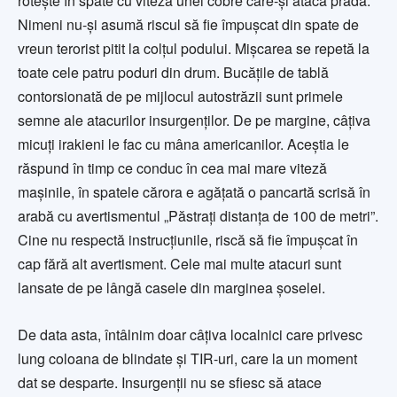
roteşte în spate cu viteza unei cobre care-şi atacă prada.
Nimeni nu-şi asumă riscul să fie împuşcat din spate de
vreun terorist pitit la colţul podului. Mişcarea se repetă la
toate cele patru poduri din drum. Bucăţile de tablă
contorsionată de pe mijlocul autostrăzii sunt primele
semne ale atacurilor insurgenţilor. De pe margine, câţiva
micuţi irakieni le fac cu mâna americanilor. Aceştia le
răspund în timp ce conduc în cea mai mare viteză
maşinile, în spatele cărora e agăţată o pancartă scrisă în
arabă cu avertismentul „Păstraţi distanţa de 100 de metri”.
Cine nu respectă instrucţiunile, riscă să fie împuşcat în
cap fără alt avertisment. Cele mai multe atacuri sunt
lansate de pe lângă casele din marginea şoselei.
De data asta, întâlnim doar câţiva localnici care privesc
lung coloana de blindate şi TIR-uri, care la un moment
dat se desparte. Insurgenţii nu se sfiesc să atace