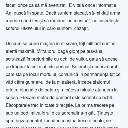
faceţi orice ca să mă avertizaţi. E vitală orice informaţie.
Am puşcă în spate. Dacă suntem atacaţi, să-mi daţi arma
repede când ies şi să rămâneţi în maşină”, ne instruieşte
şoferul HMW-ului în care suntem „cazaţi”.
De cum se pune maşina în mişcare, toţi militarii sunt în
alertă maximă. Mitraliorul bagă glonţ pe ţeavă şi
scrutează împrejurimile cu ochi de vultur, gata să apese
pe trăgaci la cel mai mic pericol. Şoferul şi observatorul,
care stă pe locul mortului, comunică în permanenţă tot ce
văd către gunner-ul de la mitralieră. începe slalomul
printre blocurile de beton şi-n câteva minute ajungem la
şosea. Fiecare metru de pământ este scrutat cu ochii.
Elicopterele trec în toate direcţiile. La prima trecere pe
sub un pod, mitraliorul e cu adrenalina-n gât. Ţinteşte
spre buza podului, iar când maşina trece dincolo, se