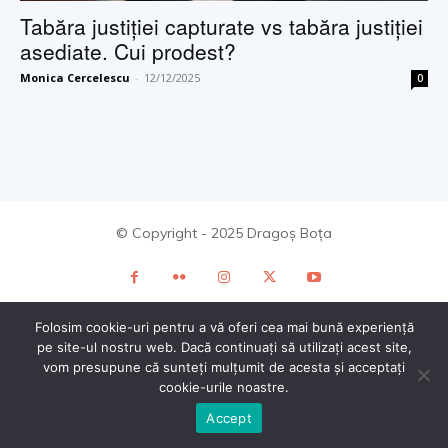
Tabăra justiției capturate vs tabăra justiției
asediate. Cui prodest?
Monica Cercelescu
-
12/12/2025
0
© Copyright - 2025 Dragoș Boța
Folosim cookie-uri pentru a vă oferi cea mai bună experiență
pe site-ul nostru web. Dacă continuați să utilizați acest site,
vom presupune că sunteți mulțumit de acesta și acceptați
cookie-urile noastre.
Accept