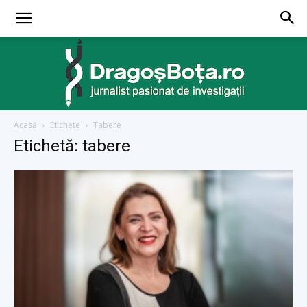
Acasă
Etichete
Tabere
dragosbota.ro
Etichetă: tabere