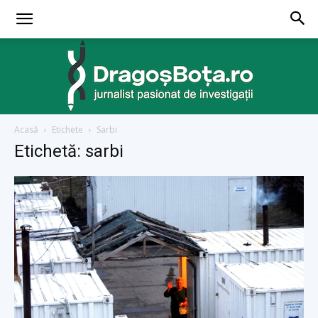
Acasă
Etichete
Sarbi
dragosbota.ro
Etichetă: sarbi