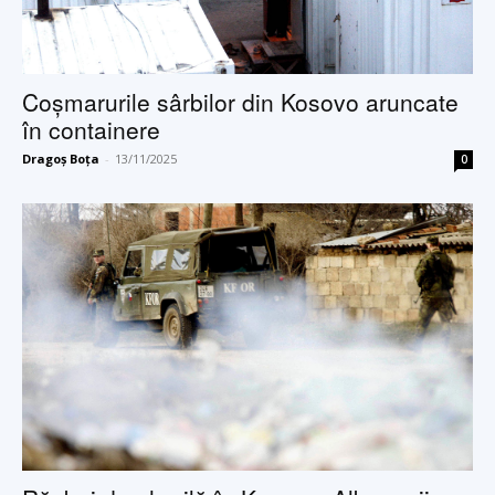
Coşmarurile sârbilor din Kosovo aruncate
în containere
Dragoș Boța
-
13/11/2025
0