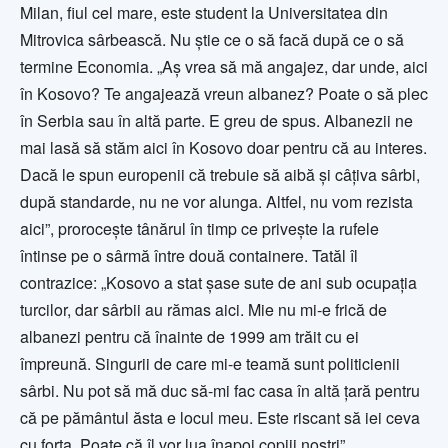
Milan, fiul cel mare, este student la Universitatea din
Mitrovica sârbească. Nu ştie ce o să facă după ce o să
termine Economia. „Aş vrea să mă anga­jez, dar unde, aici
în Kosovo? Te angajează vreun albanez? Poate o să plec
în Serbia sau în altă parte. E greu de spus. Albanezii ne
mai lasă să stăm aici în Kosovo doar pentru că au interes.
Dacă le spun euro­penii că trebuie să aibă şi câţiva sârbi,
după standarde, nu ne vor alunga. Altfel, nu vom rezista
aici”, proroceşte tânărul în timp ce priveşte la rufele
întinse pe o sârmă între două containere. Tatăl îl
contrazice: „Kosovo a stat şase sute de ani sub ocupaţia
turcilor, dar sârbii au rămas aici. Mie nu mi-e frică de
albanezi pentru că înainte de 1999 am trăit cu ei
împreună. Singurii de care mi-e teamă sunt politicienii
sârbi. Nu pot să mă duc să-mi fac casa în altă ţară pentru
că pe pământul ăsta e locul meu. Este riscant să iei ceva
cu forţa. Poate că îl vor lua înapoi copiii noştri”.