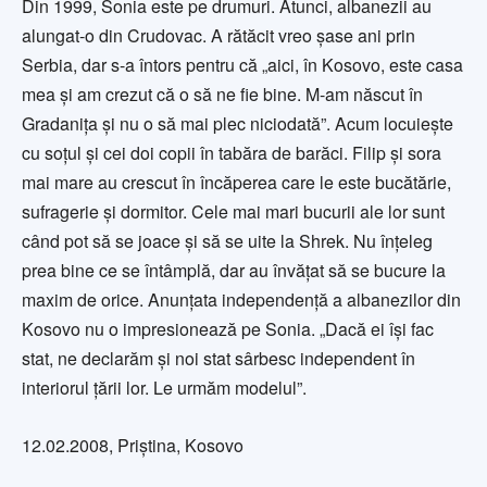
Din 1999, Sonia este pe drumuri. Atunci, albanezii au
alungat-o din Crudovac. A rătăcit vreo şase ani prin
Serbia, dar s-a întors pentru că „aici, în Kosovo, este casa
mea şi am crezut că o să ne fie bine. M-am născut în
Gradaniţa şi nu o să mai plec niciodată”. Acum locuieşte
cu soţul şi cei doi copii în tabăra de barăci. Filip şi sora
mai mare au crescut în încăperea care le este bucătărie,
sufragerie şi dormitor. Cele mai mari bucurii ale lor sunt
când pot să se joace şi să se uite la Shrek. Nu înţeleg
prea bine ce se întâmplă, dar au învăţat să se bucure la
maxim de orice. Anunţata independenţă a albanezilor din
Kosovo nu o impresionează pe Sonia. „Dacă ei îşi fac
stat, ne declarăm şi noi stat sârbesc independent în
interiorul ţării lor. Le urmăm modelul”.
12.02.2008, Priștina, Kosovo