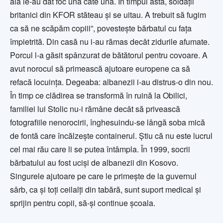
aia le-au dat foc una câte una. În timpul ăsta, soldaţii
britanici din KFOR stăteau şi se uitau. A trebuit să fugim
ca să ne scăpăm copiii”, povesteşte bărbatul cu faţa
împietrită. Din casă nu i-au rămas decât zidurile afumate.
Porcul l-a găsit spânzurat de bătătorul pentru covoare. A
avut norocul să primească ajutoare europene ca să
refacă locuinţa. Degeaba: albanezii i-au distrus-o din nou.
În timp ce clădirea se transformă în ruină la Obilici,
familiei lui Stolic nu-i rămâne decât să privească
fotografiile nenorocirii, înghesuindu-se lângă soba mică
de fontă care încălzeşte containerul. Ştiu că nu este lucrul
cel mai rău care li se putea întâmpla. În 1999, socrii
bărbatului au fost ucişi de albanezii din Kosovo.
Singurele ajutoare pe care le primeşte de la guvernul
sârb, ca şi toţi ceilalţi din tabără, sunt suport medical şi
sprijin pentru copii, să-şi continue şcoala.