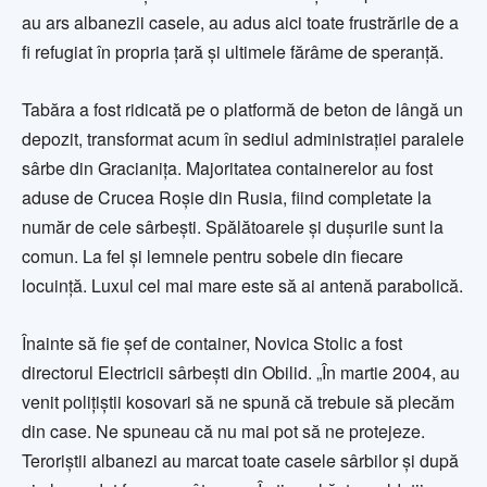
au ars albanezii casele, au adus aici toate frustrările de a
fi refugiat în propria țară și ultimele fărâme de speranță.
Tabăra a fost ridicată pe o platformă de beton de lângă un
depozit, transformat acum în sediul administraţiei paralele
sârbe din Gracianiţa. Majoritatea containerelor au fost
aduse de Crucea Roşie din Rusia, fiind completate la
număr de cele sârbeşti. Spălătoarele şi duşurile sunt la
comun. La fel şi lemnele pentru sobele din fiecare
locuinţă. Luxul cel mai mare este să ai antenă parabolică.
Înainte să fie şef de container, Novica Stolic a fost
directorul Electricii sârbeşti din Obilid. „În martie 2004, au
venit poliţiştii kosovari să ne spună că trebuie să plecăm
din case. Ne spuneau că nu mai pot să ne protejeze.
Teroriştii albanezi au marcat toate casele sârbilor şi după