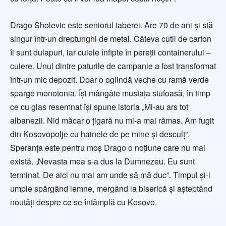
Drago Sholevic este seniorul taberei. Are 70 de ani şi stă
singur într-un dreptunghi de metal. Câteva cutii de carton
îi sunt dulapuri, iar cuiele înfipte în pereţii containerului –
cuiere. Unul dintre paturile de campanie a fost transformat
într-un mic depozit. Doar o oglindă veche cu ramă verde
sparge monotonia. Îşi mângâie mustaţa stufoasă, în timp
ce cu glas resemnat îşi spune istoria „Mi-au ars tot
albanezii. Nid măcar o ţigară nu mi-a mai rămas. Am fugit
din Kosovopolje cu hainele de pe mine şi desculţ”.
Speranţa este pentru moş Drago o noțiune care nu mai
există. „Nevasta mea s-a dus la Dumnezeu. Eu sunt
terminat. De aici nu mai am unde să mă duc”. Timpul și-l
umple spărgând lemne, mergând la biserică şi aşteptând
noutăţi despre ce se întâmplă cu Kosovo.