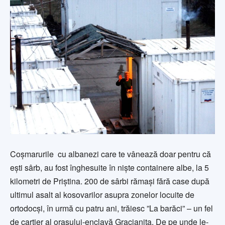
Coșmarurile cu albanezi care te vânează doar pentru că
ești sârb, au fost înghesuite în niște containere albe, la 5
kilometri de Priștina. 200 de sârbi rămași fără case după
ultimul asalt al kosovarilor asupra zonelor locuite de
ortodocși, în urmă cu patru ani, trăiesc ”La barăci” – un fel
de cartier al orașului-enclavă Gracianița. De pe unde le-