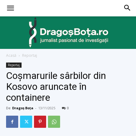
Acasă
Reportaj
dragosbota.ro
Reportaj
Coşmarurile sârbilor din
Kosovo aruncate în
containere
De
Dragoș Boța
-
13/11/2025
0