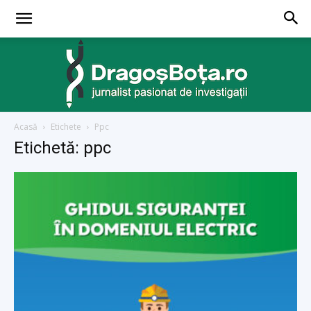
Acasă
Etichete
Ppc
dragosbota.ro
Etichetă: ppc