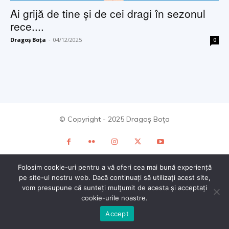
Ai grijă de tine și de cei dragi în sezonul
rece....
Dragoș Boța
-
04/12/2025
0
© Copyright - 2025 Dragoș Boța
Folosim cookie-uri pentru a vă oferi cea mai bună experiență
pe site-ul nostru web. Dacă continuați să utilizați acest site,
vom presupune că sunteți mulțumit de acesta și acceptați
cookie-urile noastre.
Accept