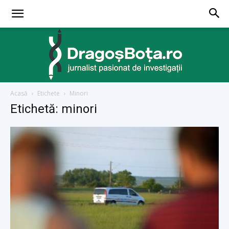
Acasă
Etichete
Minori
dragosbota.ro
Etichetă: minori