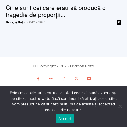
Cine sunt cei care erau să producă o
tragedie de proporții...
Dragoș Boța
-
04/12/2025
0
© Copyright - 2025 Dragoș Boța
Folosim cookie-uri pentru a vă oferi cea mai bună experiență
pe site-ul nostru web. Dacă continuați să utilizați acest site,
vom presupune că sunteți mulțumit de acesta și acceptați
cookie-urile noastre.
Accept