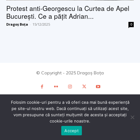
Protest anti-Georgescu la Curtea de Apel
București. Ce a pățit Adrian...
Dragoș Boța
-
15/12/2025
0
© Copyright - 2025 Dragoș Boța
Folosim cookie-uri pentru a vă oferi cea mai bună experiență
pe site-ul nostru web. Dacă continuați să utilizați acest site,
vom presupune că sunteți mulțumit de acesta și acceptați
cookie-urile noastre.
Accept