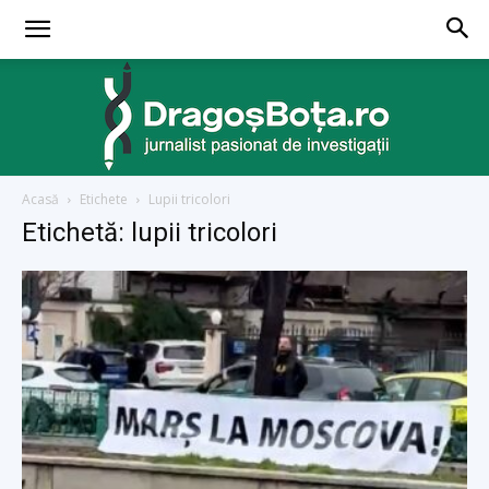
Acasă
Etichete
Lupii tricolori
dragosbota.ro
Etichetă: lupii tricolori