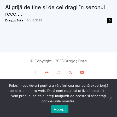
Ai grijă de tine și de cei dragi în sezonul
rece....
Dragoș Boța
-
04/12/2025
0
© Copyright - 2025 Dragoș Boța
Folosim cookie-uri pentru a vă oferi cea mai bună experiență
pe site-ul nostru web. Dacă continuați să utilizați acest site,
vom presupune că sunteți mulțumit de acesta și acceptați
cookie-urile noastre.
Accept