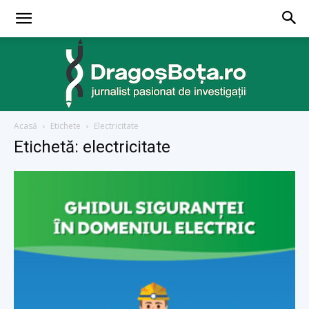
Acasă
Etichete
Electricitate
dragosbota.ro
Etichetă: electricitate