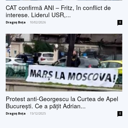
CAT confirmă ANI – Fritz, în conflict de
interese. Liderul USR,...
Dragoș Boța
-
10/02/2026
0
Protest anti-Georgescu la Curtea de Apel
București. Ce a pățit Adrian...
Dragoș Boța
-
15/12/2025
0