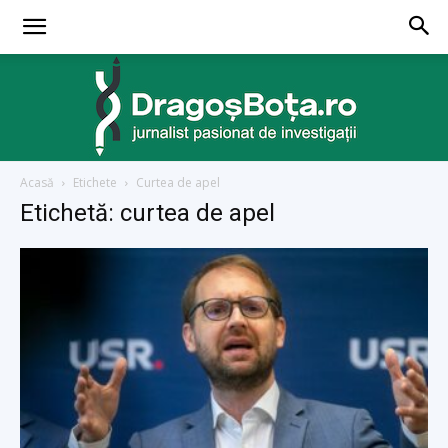
Acasă
Etichete
Curtea de apel
dragosbota.ro
Etichetă: curtea de apel