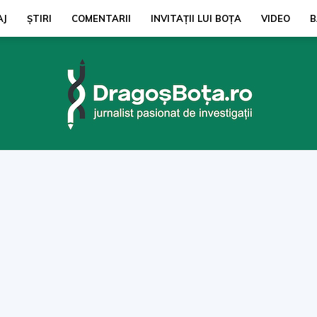
AJ
ŞTIRI
COMENTARII
INVITAȚII LUI BOŢA
VIDEO
B
dragosbota.ro