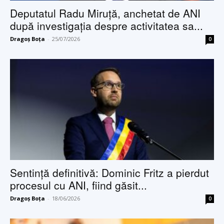
Deputatul Radu Miruță, anchetat de ANI
după investigația despre activitatea sa...
Dragoș Boța
-
25/07/2026
0
Sentință definitivă: Dominic Fritz a pierdut
procesul cu ANI, fiind găsit...
Dragoș Boța
-
18/06/2026
0