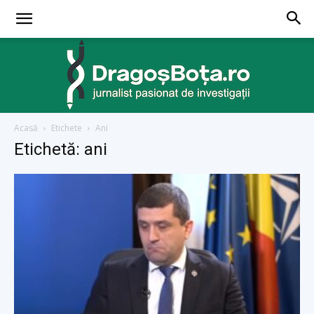
Acasă
Etichete
Ani
dragosbota.ro
Etichetă: ani