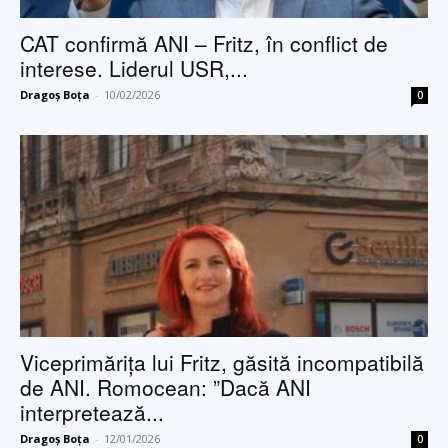
CAT confirmă ANI – Fritz, în conflict de
interese. Liderul USR,...
Dragoș Boța
-
10/02/2026
0
Viceprimărița lui Fritz, găsită incompatibilă
de ANI. Romocean: ”Dacă ANI
interpretează...
Dragoș Boța
-
12/01/2026
0