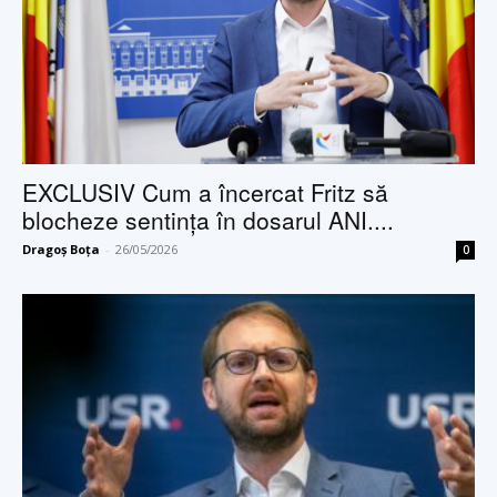
EXCLUSIV Cum a încercat Fritz să
blocheze sentința în dosarul ANI....
Dragoș Boța
-
26/05/2026
0