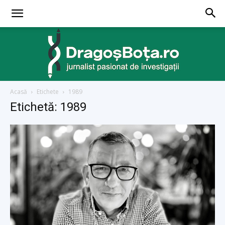
Acasă
Etichete
1989
dragosbota.ro
Etichetă: 1989