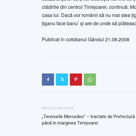
clădirile din centrul Timişoarei, continuă. Mo
casa lui. Dacă vor românii să nu mai stea ţig
ţiganu face banu’ şi are de unde să plăteasc
Publicat în cotidianul Gândul 21.08.2008
Articolul precedent
„Terenurile Mercedes” – tractate de Prefectură
până în marginea Timişoarei