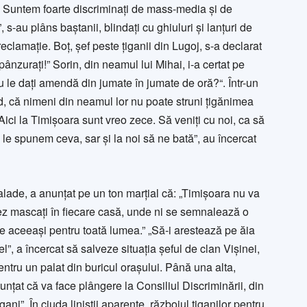
ă. Suntem foarte discriminaţi de mass-media şi de
 s-au plâns baştanii, blindaţi cu ghiuluri şi lanţuri de
eclamaţie. Boţ, şef peste ţiganii din Lugoj, s-a declarat
 spânzuraţi!” Sorin, din neamul lui Mihai, i-a certat pe
nu le daţi amendă din jumate în jumate de oră?“. Într-un
rd, că nimeni din neamul lor nu poate struni ţigănimea
ici la Timişoara sunt vreo zece. Să veniţi cu noi, ca să
e spunem ceva, sar şi la noi să ne bată”, au încercat
alade, a anunţat pe un ton marţial că: „Timişoara nu va
z mascaţi în fiecare casă, unde ni se sem­nalează o
e aceeaşi pentru toată lumea.” „Să-i ares­tează pe ăia
el”, a încercat să salveze situaţia şeful de clan Vişinei,
pentru un palat din buricul ora­şului. Până una alta,
nţat că va face plângere la Consiliul Discriminării, din
ani”. În ciuda liniştii apa­rente, războiul ţiganilor pentru