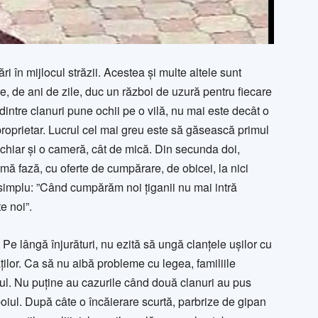
 în mijlocul străzii. Acestea și multe altele sunt
re, de ani de zile, duc un război de uzură pentru fiecare
dintre clanuri pune ochii pe o vilă, nu mai este decât o
roprietar. Lucrul cel mai greu este să găsească primul
hiar și o cameră, cât de mică. Din secunda doi,
imă fază, cu oferte de cumpărare, de obicei, la nici
 simplu: ”Când cumpărăm noi țiganii nu mai intră
e noi”.
Pe lângă înjurături, nu ezită să ungă clanțele ușilor cu
ților. Ca să nu aibă probleme cu legea, familiile
ul. Nu puține au cazurile când două clanuri au pus
oiul. După câte o încăierare scurtă, parbrize de gipan