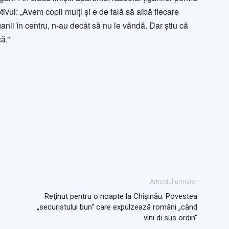
tivul: „Avem copii mulţi şi e de fală să aibă fiecare
anii în centru, n-au decât să nu le vândă. Dar ştiu că
ă.”
Articolul următor
Reţinut pentru o noapte la Chişinău. Povestea
„securistului bun“ care expulzează români „când
vini di sus ordin“