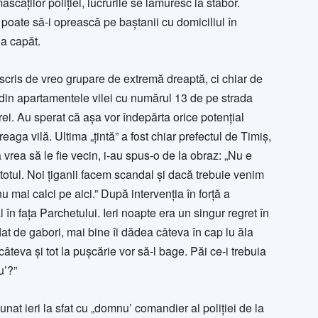
mascaților poliției, lucrurile se lămuresc la stabor.
 poate să-i oprească pe baștanii cu domiciliul în
a capăt.
t scris de vreo grupare de extremă dreaptă, ci chiar de
din apartamentele vilei cu numărul 13 de pe strada
arei. Au sperat că aşa vor îndepărta orice potenţial
aga vilă. Ultima „ţintă” a fost chiar prefectul de Timiş,
vrea să le fie vecin, i-au spus-o de la obraz: „Nu e
otul. Noi ţiganii facem scandal şi dacă tre­buie venim
nu mai calci pe aici.” După intervenţia în forţă a
l în faţa Parchetului. Ieri noapte era un singur regret în
at de gabori, mai bine îi dădea câteva în cap lu ăla
câteva şi tot la puşcărie vor să-l bage. Păi ce-i trebuia
u’?”
nat ieri la sfat cu „domnu’ comandier al poliţiei de la