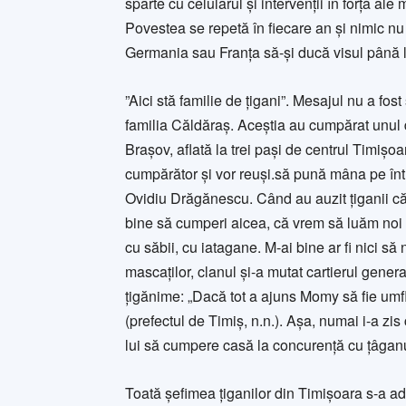
sparte cu celularul și intervenții în forță ale 
Povestea se repetă în fiecare an și nimic nu
Germania sau Franța să-și ducă visul până l
”Aici stă familie de țigani”. Mesajul nu a fos
familia Căldăraş. Aceştia au cumpărat unul 
Braşov, aflată la trei paşi de centrul Timişo
cumpărător şi vor reuşi.să pună mâna pe între
Ovidiu Drăgănescu. Când au auzit ţiganii că 
bine să cumperi aicea, că vrem să luăm noi t
cu săbii, cu iatagane. M-ai bine ar fi nici să 
mascaţilor, clanul şi-a mutat cartierul genera
ţigănime: „Dacă tot a ajuns Momy să fie umfl
(prefectul de Timiş, n.n.). Aşa, numai i-a zis 
lui să cumpere casă la concurenţă cu ţâgan
Toată şefimea ţiganilor din Timişoara s-a adu