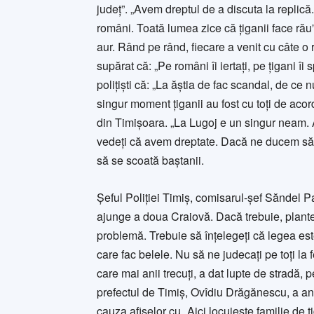
judeţ”. „Avem dreptul de a discuta la replic
români. Toată lumea zice că ţiganii face rău”,
aur. Rând pe rând, fiecare a venit cu câte o r
supărat că: „Pe români îi iertaţi, pe ţigani îi
poliţişti că: „La ăştia de fac scandal, de ce 
singur moment ţiganii au fost cu toţi de aco
din Timişoara. „La Lugoj e un singur neam. A
vedeţi că avem dreptate. Dacă ne ducem să l
să se scoată baştanii.
Şeful Poliţiei Timiş, comisarul-şef Săndel P
ajunge a doua Craiovă. Dacă trebuie, plante
problemă. Trebuie să înţelegeţi că legea est
care fac belele. Nu să ne judecaţi pe toţi la f
care mai anii trecuţi, a dat lupte de stradă, 
prefectul de Timiş, Ovîdiu Drăgănescu, a anu
cauza afişelor cu „Aici locuieşte familie de ţig