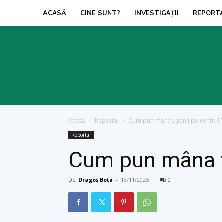
ACASĂ
CINE SUNT?
INVESTIGAŢII
REPORT
Acasă
Reportaj
Cum pun mâna ţiganii pe centrul 
Reportaj
Cum pun mâna ţi
De
Dragoș Boța
-
13/11/2025
0