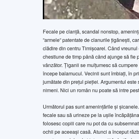
Fecale pe clanță, scandal nonstop, amenințări
”armele” patentate de clanurile țigănești, ca
clădire din centru Timișoarei. Când vreunul 
chestiune de timp până când ajunge să fie p
vânzător. Țiganii se mulțumesc să cumpere c
începe balamucul. Vecinii sunt îmbiați, în pr
jumătate din prețul pieției. Argumentul este
nimeni. Nici un român nu poate să intre pest
Următorul pas sunt amenințările și șicanele. 
fecale sau să urineze pe la ușile încăpățâna
folosesc copiii care nu pot da cu subsemnat
ochii pe aceeași casă. Atunci a început răzb