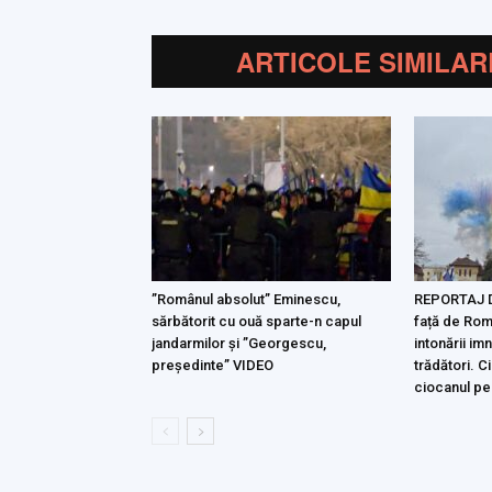
ARTICOLE SIMILAR
”Românul absolut” Eminescu,
REPORTAJ Dr
sărbătorit cu ouă sparte-n capul
față de Româ
jandarmilor și ”Georgescu,
intonării imnu
președinte” VIDEO
trădători. C
ciocanul pe