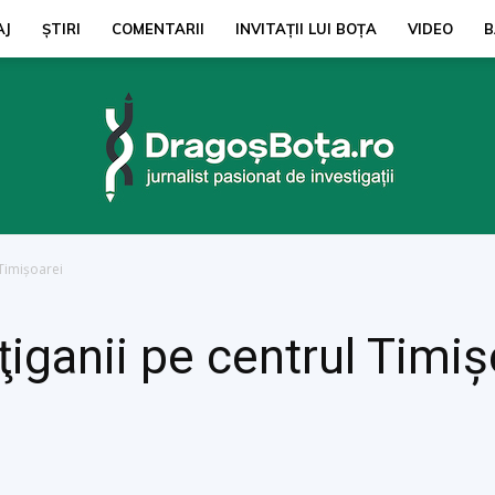
AJ
ŞTIRI
COMENTARII
INVITAȚII LUI BOŢA
VIDEO
B
Timişoarei
dragosbota.ro
ganii pe centrul Timiş