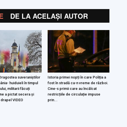
E
DE LA ACELAȘI AUTOR
agostea suveraniștilor
Istoria primei nopți în care Poliția a
nia- huiduieli în timpul
fost în stradă ca-n vreme de război.
lui, militarii făcuți
Cine-s primii care au încălcat
ine a pictat secera și
restricțiile de circulație impuse
 drapel VIDEO
prin...