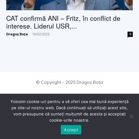
CAT confirmă ANI – Fritz, în conflict de
interese. Liderul USR,...
Dragoș Boța
-
10/02/2026
0
© Copyright - 2025 Dragoș Boța
Folosim cookie-uri pentru a vă oferi cea mai bună experiență
pe site-ul nostru web. Dacă continuați să utilizați acest site,
vom presupune că sunteți mulțumit de acesta și acceptați
cookie-urile noastre.
Accept