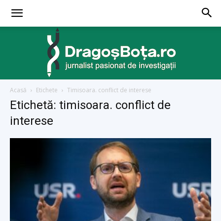
Acasă
Etichete
Timisoara. conflict de interese
dragosbota.ro
Etichetă: timisoara. conflict de
interese