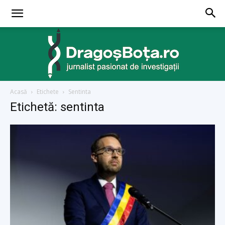
Acasă
Etichete
Sentinta
dragosbota.ro
Etichetă: sentinta