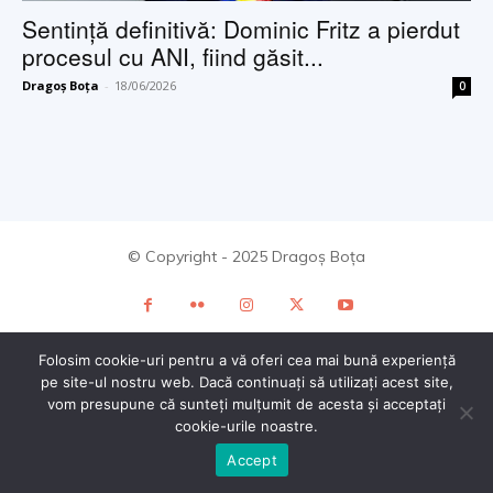
Sentință definitivă: Dominic Fritz a pierdut
procesul cu ANI, fiind găsit...
Dragoș Boța
-
18/06/2026
0
© Copyright - 2025 Dragoș Boța
Folosim cookie-uri pentru a vă oferi cea mai bună experiență
pe site-ul nostru web. Dacă continuați să utilizați acest site,
vom presupune că sunteți mulțumit de acesta și acceptați
cookie-urile noastre.
Accept