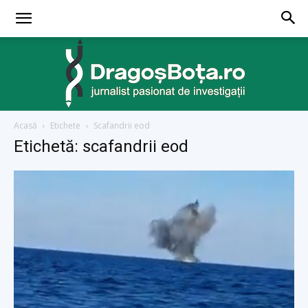
Acasă
Etichete
Scafandrii eod
dragosbota.ro
Etichetă: scafandrii eod