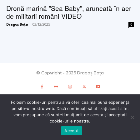
Dronă marină ”Sea Baby”, aruncată în aer
de militarii români VIDEO
Dragoș Boța
-
03/12/2025
0
© Copyright - 2025 Dragoș Boța
Folosim cookie-uri pentru a vă oferi cea mai bună experiență
pe site-ul nostru web. Dacă continuați să utilizați acest site,
vom presupune că sunteți mulțumit de acesta și acceptați
cookie-urile noastre.
Accept