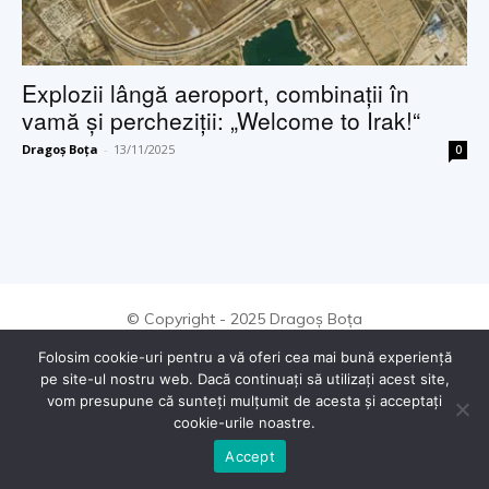
Explozii lângă aeroport, combinaţii în
vamă şi percheziţii: „Welcome to Irak!“
Dragoș Boța
-
13/11/2025
0
© Copyright - 2025 Dragoș Boța
Folosim cookie-uri pentru a vă oferi cea mai bună experiență
pe site-ul nostru web. Dacă continuați să utilizați acest site,
vom presupune că sunteți mulțumit de acesta și acceptați
cookie-urile noastre.
Accept