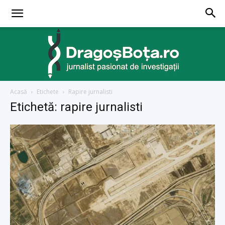
Acasă
Etichete
Rapire jurnalisti
dragosbota.ro
Etichetă: rapire jurnalisti