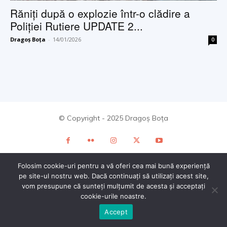
Răniți după o explozie într-o clădire a
Poliției Rutiere UPDATE 2...
Dragoș Boța
-
14/01/2026
0
© Copyright - 2025 Dragoș Boța
Folosim cookie-uri pentru a vă oferi cea mai bună experiență
pe site-ul nostru web. Dacă continuați să utilizați acest site,
vom presupune că sunteți mulțumit de acesta și acceptați
cookie-urile noastre.
Accept