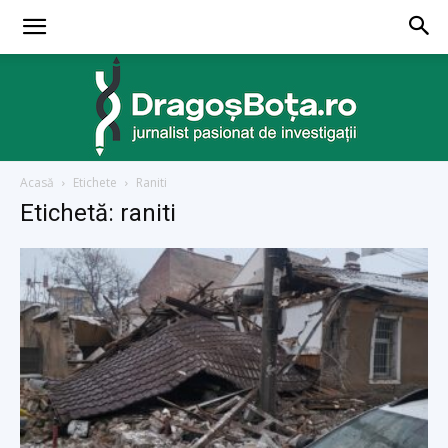
Acasă
Etichete
Raniti
dragosbota.ro
Etichetă: raniti