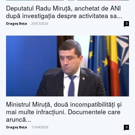
Deputatul Radu Miruță, anchetat de ANI
după investigația despre activitatea sa...
Dragoș Boța
-
25/07/2026
0
Ministrul Miruță, două incompatibilități și
mai multe infracțiuni. Documentele care
aruncă...
Dragoș Boța
-
11/04/2026
0