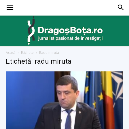
Acasă
Etichete
Radu miruta
dragosbota.ro
Etichetă: radu miruta