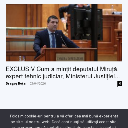
EXCLUSIV Cum a mințit deputatul Miruță,
expert tehnic judiciar, Ministerul Justiției...
Dragoș Boța
-
03/04/2026
0
Folosim cookie-uri pentru a vă oferi cea mai bună experiență
pe site-ul nostru web. Dacă continuați să utilizați acest site,
vom presupune că sunteți mulțumit de acesta și acceptați
© Copyright - 2025 Dragoș Boța