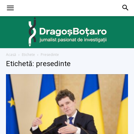
Acasă
Etichete
Presedinte
dragosbota.ro
Etichetă: presedinte