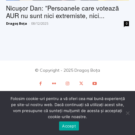
Nicușor Dan: ”Persoanele care votează
AUR nu sunt nici extremiste, nici...
Dragoș Boța
-
08/12/2025
0
© Copyright - 2025 Dragoș Boța
Folosim cookie-uri pentru a vă oferi cea mai bună experiență
pe site-ul nostru web. Dacă continuați să utilizați acest site,
vom presupune că sunteți mulțumit de acesta și acceptați
cookie-urile noastre.
Accept