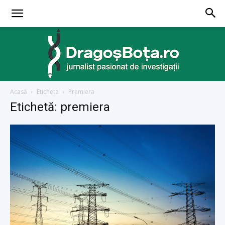
Acasă
Etichete
Premiera
dragosbota.ro
Etichetă: premiera