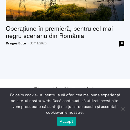
Operațiune în premieră, pentru cel mai
negru scenariu din România
Dragoș Boța
-
30/11/2025
0
© Copyright - 2025 Dragoș Boța
Folosim cookie-uri pentru a vă oferi cea mai bună experiență
pe site-ul nostru web. Dacă continuați să utilizați acest site,
vom presupune că sunteți mulțumit de acesta și acceptați
cookie-urile noastre.
Accept