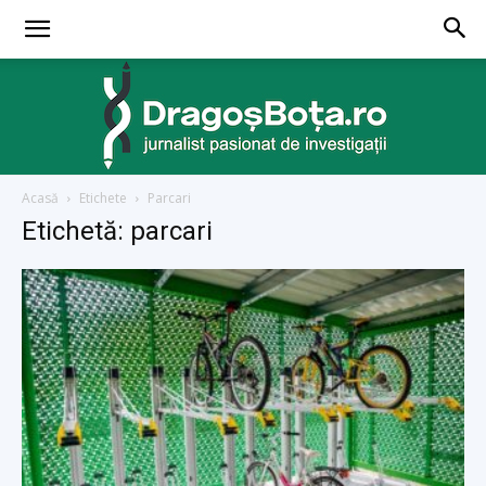
Acasă
Etichete
Parcari
dragosbota.ro
Etichetă: parcari