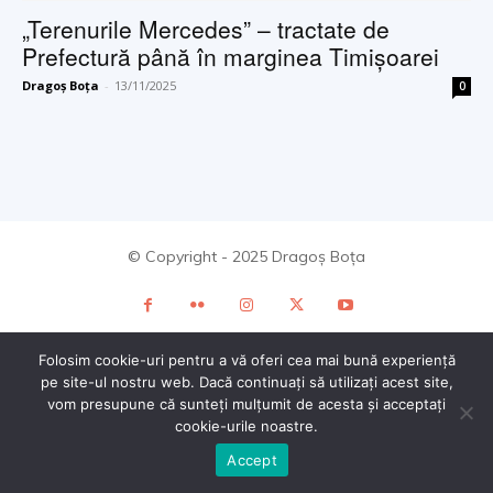
„Terenurile Mercedes” – tractate de
Prefectură până în marginea Timişoarei
Dragoș Boța
-
13/11/2025
0
© Copyright - 2025 Dragoș Boța
Folosim cookie-uri pentru a vă oferi cea mai bună experiență
pe site-ul nostru web. Dacă continuați să utilizați acest site,
vom presupune că sunteți mulțumit de acesta și acceptați
cookie-urile noastre.
Accept