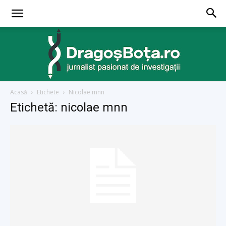
Acasă
Etichete
Nicolae mnn
dragosbota.ro
Etichetă: nicolae mnn