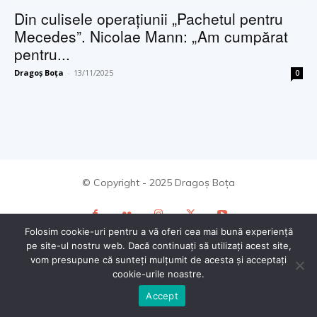
Din culisele operațiunii „Pachetul pentru
Mecedes”. Nicolae Mann: „Am cumpărat
pentru...
Dragoș Boța
-
13/11/2025
0
© Copyright - 2025 Dragoș Boța
Folosim cookie-uri pentru a vă oferi cea mai bună experiență
pe site-ul nostru web. Dacă continuați să utilizați acest site,
vom presupune că sunteți mulțumit de acesta și acceptați
cookie-urile noastre.
Accept