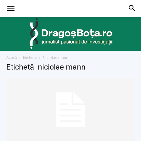
Acasă
Etichete
Niciolae mann
dragosbota.ro
Etichetă: niciolae mann