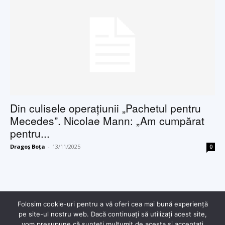
Din culisele operațiunii „Pachetul pentru
Mecedes”. Nicolae Mann: „Am cumpărat
pentru...
Dragoș Boța
-
13/11/2025
0
Folosim cookie-uri pentru a vă oferi cea mai bună experiență
pe site-ul nostru web. Dacă continuați să utilizați acest site,
vom presupune că sunteți mulțumit de acesta și acceptați
© Copyright - 2025 Dragoș Boța