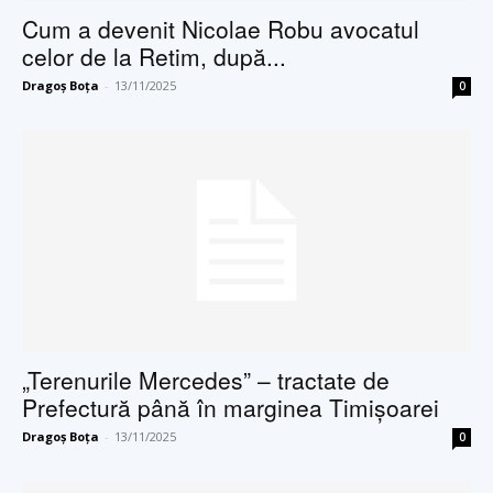
Cum a devenit Nicolae Robu avocatul
celor de la Retim, după...
Dragoș Boța
-
13/11/2025
0
„Terenurile Mercedes” – tractate de
Prefectură până în marginea Timişoarei
Dragoș Boța
-
13/11/2025
0