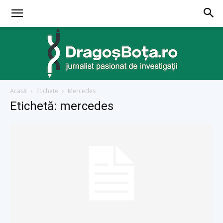
Acasă
Etichete
Mercedes
dragosbota.ro
Etichetă: mercedes