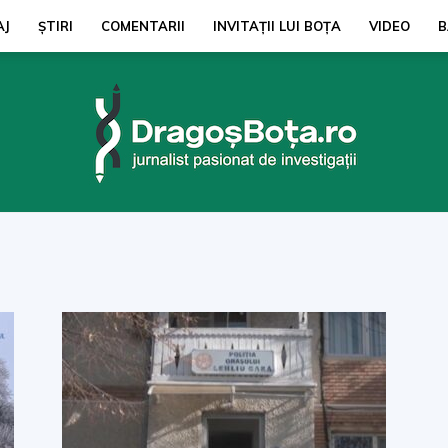
AJ
ŞTIRI
COMENTARII
INVITAȚII LUI BOŢA
VIDEO
B
dragosbota.ro