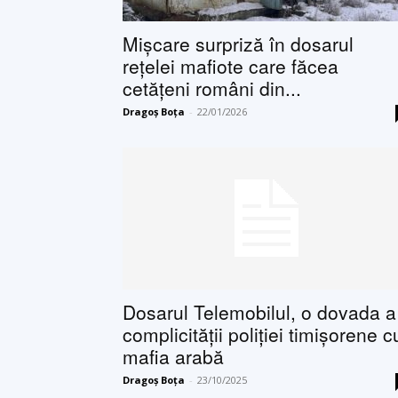
Mișcare surpriză în dosarul
rețelei mafiote care făcea
cetățeni români din...
Dragoș Boța
-
22/01/2026
Dosarul Telemobilul, o dovada a
complicităţii poliţiei timişorene c
mafia arabă
Dragoș Boța
-
23/10/2025