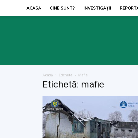
ACASĂ
CINE SUNT?
INVESTIGAŢII
REPORT
Acasă
Etichete
Mafie
Etichetă: mafie