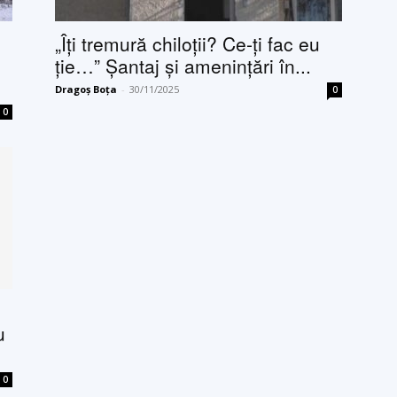
„Îți tremură chiloții? Ce-ți fac eu
ție…” Șantaj și amenințări în...
Dragoș Boța
-
30/11/2025
0
0
u
0