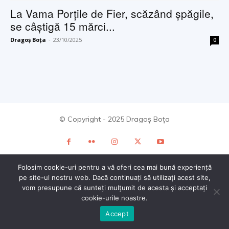
La Vama Porţile de Fier, scăzând şpăgile,
se câştigă 15 mărci...
Dragoș Boța
-
23/10/2025
0
© Copyright - 2025 Dragoș Boța
Folosim cookie-uri pentru a vă oferi cea mai bună experiență
pe site-ul nostru web. Dacă continuați să utilizați acest site,
vom presupune că sunteți mulțumit de acesta și acceptați
cookie-urile noastre.
Accept