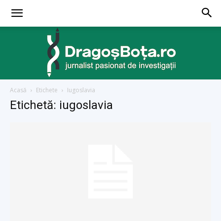
Acasă
Etichete
Iugoslavia
dragosbota.ro
Etichetă: iugoslavia