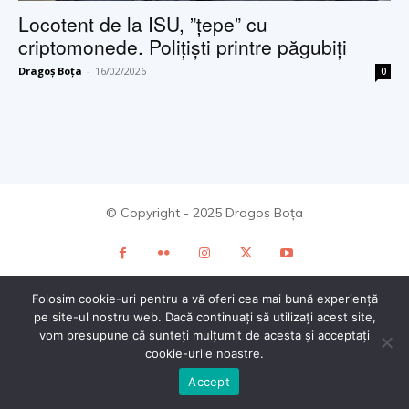
Locotent de la ISU, ”țepe” cu
criptomonede. Polițiști printre păgubiți
Dragoș Boța
-
16/02/2026
0
© Copyright - 2025 Dragoș Boța
Folosim cookie-uri pentru a vă oferi cea mai bună experiență
pe site-ul nostru web. Dacă continuați să utilizați acest site,
vom presupune că sunteți mulțumit de acesta și acceptați
cookie-urile noastre.
Accept