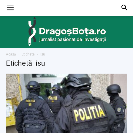
Acasă
Etichete
Isu
dragosbota.ro
Etichetă: isu